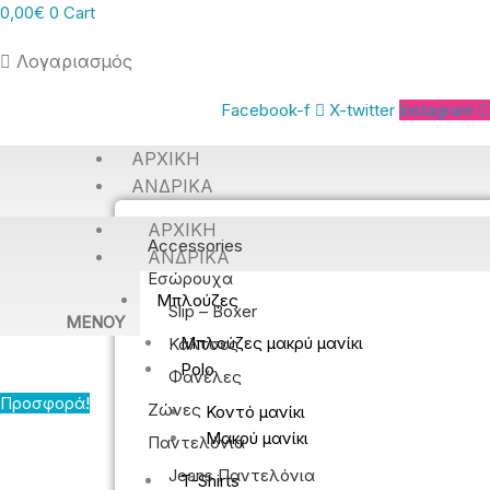
0,00
€
0
Cart
Λογαριασμός
Facebook-f
X-twitter
Instagram
ΑΡΧΙΚΉ
ΑΝΔΡΙΚΆ
ΑΡΧΙΚΉ
Accessories
ΑΝΔΡΙΚΆ
Εσώρουχα
Μπλούζες
Slip – Boxer
MENOY
Μπλούζες μακρύ μανίκι
Κάλτσες
Polo
Φανέλες
Προσφορά!
Ζώνες
Κοντό μανίκι
Μακρύ μανίκι
Παντελόνια
Jeans Παντελόνια
T-Shirts