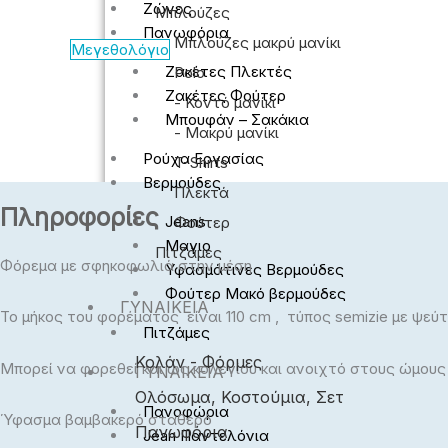
Ζώνες
Μπλούζες
Πανωφόρια
Μπλούζες μακρύ μανίκι
Μεγεθολόγιο
Ζακέτες Πλεκτές
Polo
Ζακέτες Φούτερ
- Κοντό μανίκι
Μπουφάν – Σακάκια
- Μακρύ μανίκι
Ρούχα Εργασίας
T-Shirts
Βερμούδες
Πλεκτά
Πληροφορίες
Jeans
Φούτερ
Μαγιο
Πιτζάμες
Φόρεμα με σφηκοφωλιά στην μέση
Υφασμάτινες Βερμούδες
Φούτερ Μακό βερμούδες
ΓΥΝΑΙΚΕΊΑ
Το μήκος του φορέματος είναι 110 cm , τύπος semizie με ψεύτ
Πιτζάμες
Κολάν - Φόρμες
Μπορεί να φορεθεί και ως κολεγίου και ανοιχτό στους ώμους
ΓΥΝΑΙΚΕΊΑ
Ολόσωμα, Κοστούμια, Σετ
Πανοφώρια
Ύφασμα βαμβακερό σταθερό
Πανωφόρια
Jean Παντελόνια