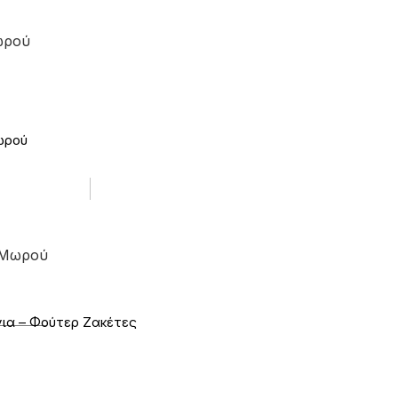
ωρού
ωρού
 Μωρού
ια – Φούτερ Ζακέτες