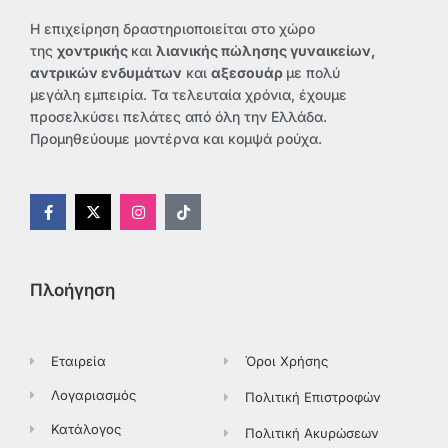
Η επιχείρηση δραστηριοποιείται στο χώρο
της
χοντρικής
και
λιανικής πώλησης γυναικείων,
αντρικών ενδυμάτων
και
αξεσουάρ
με πολύ
μεγάλη εμπειρία. Τα τελευταία χρόνια, έχουμε
προσελκύσει πελάτες από όλη την Ελλάδα.
Προμηθεύουμε μοντέρνα και κομψά ρούχα.
F
X
I
T
a
-
n
i
c
t
s
k
e
w
t
t
b
i
a
o
o
t
g
k
Πλοήγηση
o
t
r
k
e
a
-
r
m
f
Εταιρεία
Όροι Χρήσης
Λογαριασμός
Πολιτική Επιστροφών
Κατάλογος
Πολιτική Ακυρώσεων