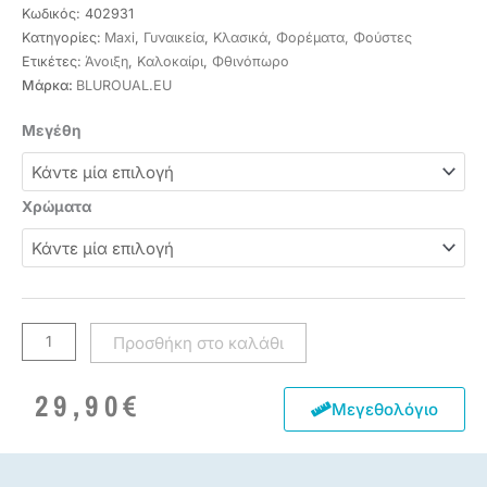
Κωδικός:
402931
Κατηγορίες:
Maxi
,
Γυναικεία
,
Κλασικά
,
Φορέματα, Φούστες
Ετικέτες:
Άνοιξη
,
Καλοκαίρι
,
Φθινόπωρο
Μάρκα:
BLUROUAL.EU
Φόρεμα
Μεγέθη
γυναικείο
σατέν
πλισέ
Χρώματα
με
τιράντα
ποσότητα
Προσθήκη στο καλάθι
29,90
€
Μεγεθολόγιο