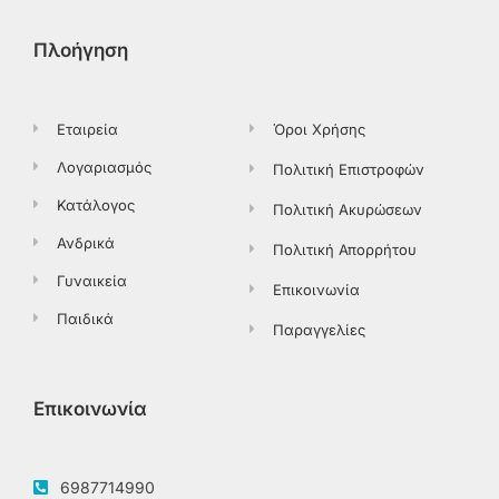
e
w
t
t
b
i
a
o
o
t
g
k
Πλοήγηση
o
t
r
k
e
a
-
r
m
f
Εταιρεία
Όροι Χρήσης
Λογαριασμός
Πολιτική Επιστροφών
Κατάλογος
Πολιτική Ακυρώσεων
Ανδρικά
Πολιτική Απορρήτου
Γυναικεία
Επικοινωνία
Παιδικά
Παραγγελίες
Επικοινωνία
6987714990