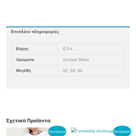
Επιπλέον πληροφορίες
Βάρος
0,3 κ.
Χρώματα
Σκούρο Μπλε
Μεγέθη
52, 56, 60
Σχετικά Προϊόντα
Original
Η
Original
Η
Αυτό
Αυτό
Προσφορά!
Προσφορά!