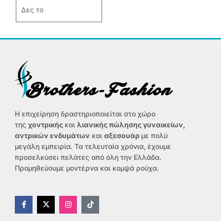
παραλλαγές.
Δες το
Οι
επιλογές
μπορούν
να
επιλεγούν
στη
σελίδα
του
προϊόντος
Η επιχείρηση δραστηριοποιείται στο χώρο
της
χοντρικής
και
λιανικής πώλησης γυναικείων,
αντρικών ενδυμάτων
και
αξεσουάρ
με πολύ
μεγάλη εμπειρία. Τα τελευταία χρόνια, έχουμε
προσελκύσει πελάτες από όλη την Ελλάδα.
Προμηθεύουμε μοντέρνα και κομψά ρούχα.
F
X
I
T
a
-
n
i
c
t
s
k