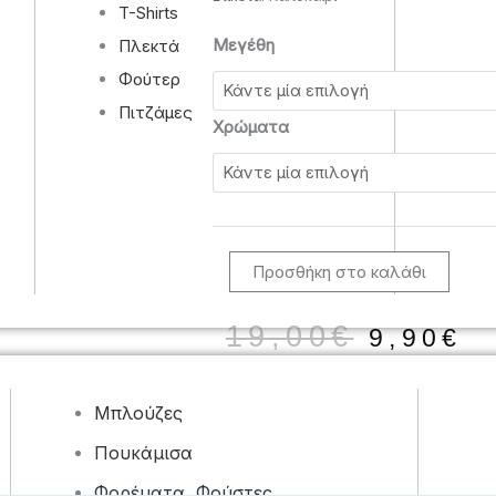
T-Shirts
Φλοράλ
Μεγέθη
Πλεκτά
μίνι
Φούτερ
πλισέ
Πιτζάμες
φόρεμα
Χρώματα
ποσότητα
Προσθήκη στο καλάθι
Origin
Η
19,00
€
9,90
€
price
τ
was:
τ
19,00€
ε
Μπλούζες
9
Πουκάμισα
Φορέματα, Φούστες