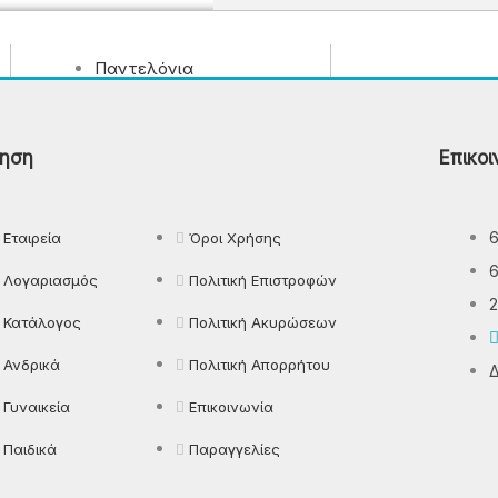
Παντελόνια
Πιτζάμες
Πλεκτά
ηση
Επικοι
Πουκάμισα
Ρούχα Εργασίας
Εταιρεία
Όροι Χρήσης
Λογαριασμός
Πολιτική Επιστροφών
2
Κατάλογος
Πολιτική Ακυρώσεων
Ανδρικά
Πολιτική Απορρήτου
Δ
Γυναικεία
Επικοινωνία
Παιδικά
Παραγγελίες