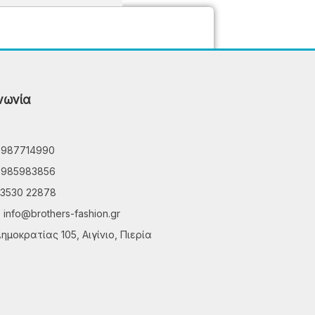
νωνία
6987714990
6985983856
3530 22878
info@brothers-fashion.gr
ημοκρατίας 105, Αιγίνιο, Πιερία