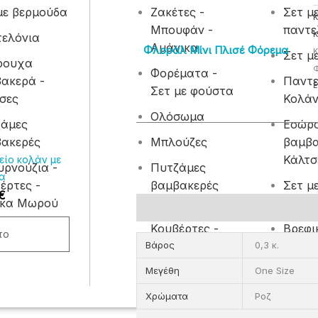
με βερμούδα
Ζακέτες -
Σετ μ
Κ
Μπουφάν -
παντε
Κ
ελόνια
Αμάνικα
Φλοράλ Μίνι Πλισέ Φόρεμα
Κ
Σετ μ
ρουχα
Φ
Φορέματα -
ακερά -
Παντε
Ε
Σετ με φούστα
σες
Κολά
λές
Ολόσωμα
αγές.
ζάμες
Εσώρ
ακερές
Μπλούζες
βαμβα
ς
Κάλτσ
είο κολάν με
ρνούζια -
Πυτζάμες
ν
α
έρτες -
βαμβακερές
Σετ μ
€
ίκα Μωρού
Σετ φ
ύν
Επιπλέον πληροφορίες
Μπουρνούζια -
Κουβέρτες -
Βρεφι
το
Βάρος
0,3 κ.
Προίκα Μωρού
φορμά
Μεγέθη
One Size
τος
Χρώματα
Ροζ