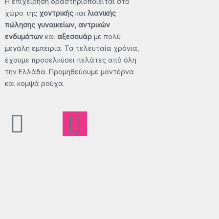
Η επιχείρηση δραστηριοποιείται στο
χώρο της
χοντρικής
και
λιανικής
πώλησης γυναικείων, αντρικών
ενδυμάτων
και
αξεσουάρ
με πολύ
μεγάλη εμπειρία. Τα τελευταία χρόνια,
έχουμε προσελκύσει πελάτες από όλη
την Ελλάδα. Προμηθεύουμε μοντέρνα
και κομψά ρούχα.
F
X
I
T
a
-
n
i
c
t
s
k
e
w
t
t