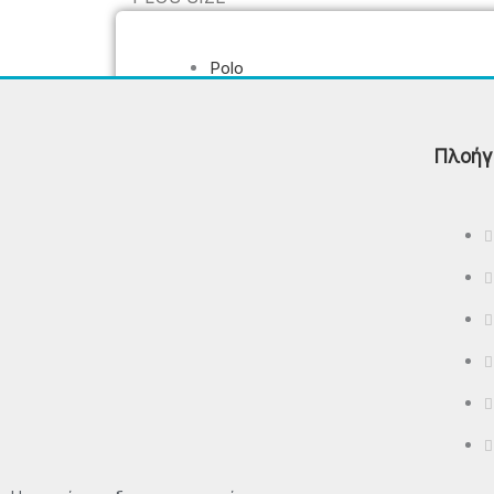
Polo
T-Shirt - Μπλούζες
Βερμούδες
Πλοήγ
Φούτερ Μπλούζες - Φούτερ
Παντελόνια - Φούτερ Ζακέτες
Μπουφάν – Αμάνικα
ΠΡΟΣΦΟΡΈΣ
ΕΠΙΚΟΙΝΩΝΊΑ
X