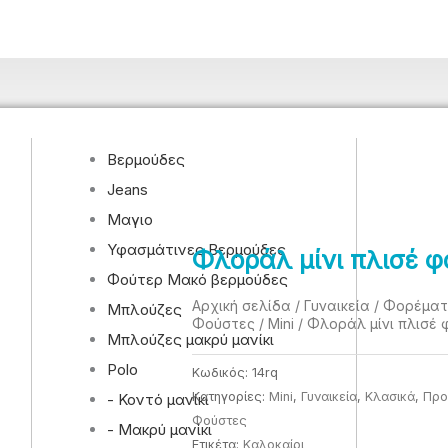
Βερμούδες
Jeans
Μαγιο
Υφασμάτινες Βερμούδες
Φλοράλ μίνι πλισέ 
Φούτερ Μακό βερμούδες
Αρχική σελίδα
/
Γυναικεία
/
Φορέματ
Μπλούζες
Φούστες
/
Mini
/ Φλοράλ μίνι πλισέ
Μπλούζες μακρύ μανίκι
Polo
Κωδικός:
14rq
Κατηγορίες:
Mini
,
Γυναικεία
,
Κλασικά
,
Προ
- Κοντό μανίκι
Φούστες
- Μακρύ μανίκι
Ετικέτα:
Καλοκαίρι