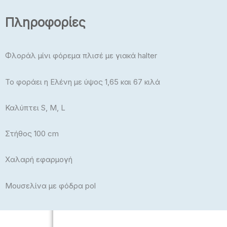
Πλεκτά
Πληροφορίες
Μπλούζες, Crop Top
Μπλούζες Plus Size
Φλοράλ μίνι φόρεμα πλισέ με γιακά halter
Εσώρουχα – Πυτζάμαμες –
Το φοράει η Ελένη με ύψος 1,65 και 67 κιλά
Κάλτσες – Καλσόν
Καλύπτει S, M, L
Στήθος 100 cm
Χαλαρή εφαρμογή
ΠΑΙΔΙΚΆ
Μουσελίνα με φόδρα pol
Αγόρι