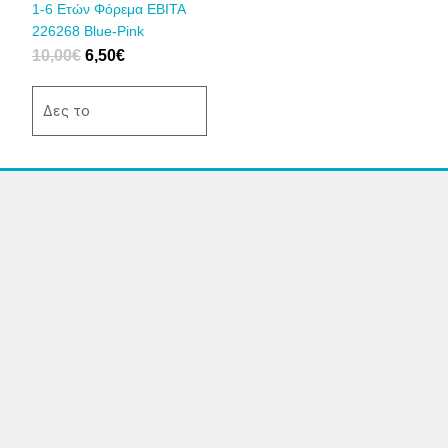
να
1-6 Eτών Φόρεμα ΕΒΙΤΑ
επιλεγούν
226268 Blue-Pink
στη
10,00
€
6,50
€
σελίδα
του
Δες το
προϊόντος