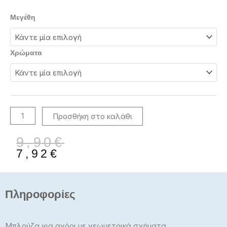
1-
Μεγέθη
6
Ετών
Μπλούζα
Χρώματα
για
αγόρι
ποσότητα
Προσθήκη στο καλάθι
Original
Η
9,90
€
price
τρέχουσα
7,92
€
was:
τιμή
9,90€.
είναι:
7,92€.
Πληροφορίες
Μπλούζα για αγόρι με γεωμετρικά σχήματα