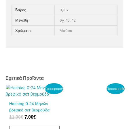
0,3 κ.
Βάρος
6y, 10, 12
Μεγέθη
Μαύρο
Χρώματα
Σχετικά Προϊόντα
Original
Η
Original
Η
Αυτό
Αυτό
Προσφορά!
Προσφορά!
price
τρέχουσα
price
τρέχουσα
το
το
was:
τιμή
was:
τιμή
προϊόν
προϊόν
Hashtag 0-24 Μηνών
11,00€.
είναι:
13,50€.
είναι:
έχει
έχει
βρεφικό σετ βερμούδα
7,00€.
9,00€.
πολλαπλές
πολλαπλές
11,00
€
7,00
€
παραλλαγές.
παραλλαγές.
Οι
Οι