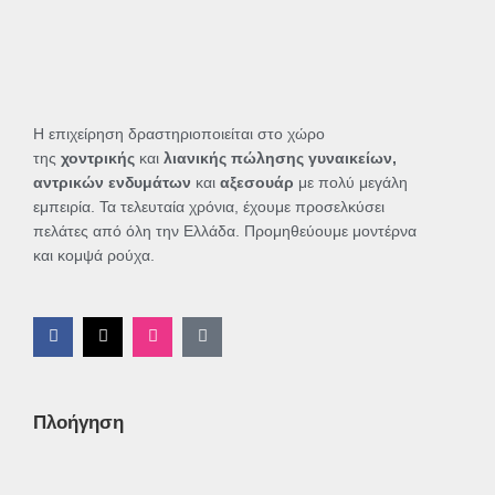
Η επιχείρηση δραστηριοποιείται στο χώρο
της
χοντρικής
και
λιανικής πώλησης γυναικείων,
αντρικών ενδυμάτων
και
αξεσουάρ
με πολύ μεγάλη
εμπειρία. Τα τελευταία χρόνια, έχουμε προσελκύσει
πελάτες από όλη την Ελλάδα. Προμηθεύουμε μοντέρνα
και κομψά ρούχα.
F
X
I
T
a
-
n
i
c
t
s
k
e
w
t
t
b
i
a
o
o
t
g
k
Πλοήγηση
o
t
r
k
e
a
-
r
m
f