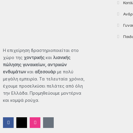
Κατά
Ανδρ
ΠΡΟΣΦΟΡΈΣ
ΕΠΙΚΟΙΝΩΝΊΑ
Γυνα
Παιδ
X
Η επιχείρηση δραστηριοποιείται στο
χώρο της
χοντρικής
και
λιανικής
πώλησης γυναικείων, αντρικών
ενδυμάτων
και
αξεσουάρ
με πολύ
μεγάλη εμπειρία. Τα τελευταία χρόνια,
έχουμε προσελκύσει πελάτες από όλη
την Ελλάδα. Προμηθεύουμε μοντέρνα
και κομψά ρούχα.
F
X
I
T
a
-
n
i
c
t
s
k
e
w
t
t