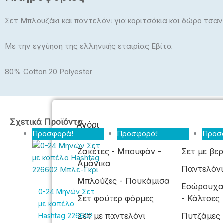
Εσώρουχα – Πυτζάμαμες – Κάλτσες –
Σετ Μπλουζάκι και παντελόνι για κοριτσάκια και δώρο τσαν
Καλσόν
Με την εγγύηση της ελληνικής εταιρίας Εβίτα
80% Cotton 20 Polyester
ΠΑΙΔΙΚΆ
Original
Αυτό
Η
Original
Αυτό
Η
Σχετικά Προϊόντα
Αγόρι
price
το
τρέχουσα
price
το
τρέχουσα
Προσφορά!
Προσφορά!
Προσ
was:
προϊόν
τιμή
was:
προϊόν
τιμή
Ζακέτες - Μπουφάν -
Σετ με βε
14,00€.
έχει
είναι:
11,00€.
έχει
είναι:
Αμάνικα
Παντελόν
πολλαπλές
9,00€.
πολλαπλές
7,00€.
Μπλούζες - Πουκάμισα
παραλλαγές.
παραλλαγές.
Εσώρουχα
0-24 Μηνών Σετ
Οι
Οι
Σετ φούτερ φόρμες
- Κάλτσες
με καπέλο
επιλογές
επιλογές
Σετ με παντελόνι
Πυτζάμες
Hashtag 226602
μπορούν
μπορούν