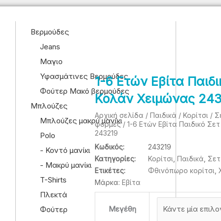
Βερμούδες
Jeans
Μαγιο
Υφασμάτινες Βερμούδες
1-6 Eτών Εβίτα Παιδι
Φούτερ Μακό βερμούδες
Κολάν Χειμώνας 243
Μπλούζες
Αρχική σελίδα
/
Παιδικά
/
Κορίτσι
/
Σ
Μπλούζες μακρύ μανίκι
φόρμες
/ 1-6 Eτών Εβίτα Παιδικό Σε
243219
Polo
Κωδικός:
243219
- Κοντό μανίκι
Κατηγορίες:
Κορίτσι
,
Παιδικά
,
Σετ
- Μακρύ μανίκι
Ετικέτες:
Φθινόπωρο κορίτσι
,
T-Shirts
Μάρκα:
Eβίτα
Πλεκτά
1-
6
Μεγέθη
Φούτερ
Eτών