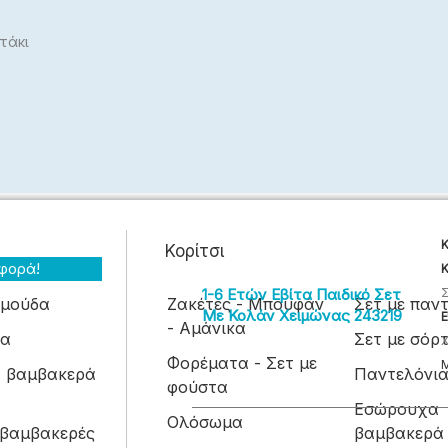
Κλασικά
τάκι
Jean Παντελόνια
Βερμούδες Σορτς
Υφασμάτινα Παντελόνια
Αυτό
Κ
Κορίτσι
το
φορά!
Κ
προϊόν
1-6 Eτών Εβίτα Παιδικό Σετ
Σ
ρμούδα
Ζακέτες - Μπουφάν
Σετ με παντ
έχει
Με Κολάν Χειμώνας 243219
Ε
- Αμάνικα
ια
Σετ με σόρ
πολλαπλές
Χ
Φορέματα - Σετ με
παραλλαγές.
 βαμβακερά
Παντελόνια
φούστα
Οι
Εσώρουχα
επιλογές
Ολόσωμα
 βαμβακερές
βαμβακερά 
μπορούν