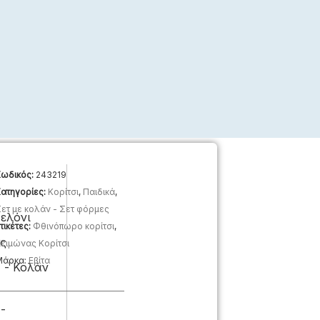
ωδικός:
243219
ατηγορίες:
Κορίτσι
,
Παιδικά
,
ετ με κολάν - Σετ φόρμες
ελόνι
τικέτες:
Φθινόπωρο κορίτσι
,
τς
ειμώνας Κορίτσι
Μάρκα:
Eβίτα
 - Κολάν
-