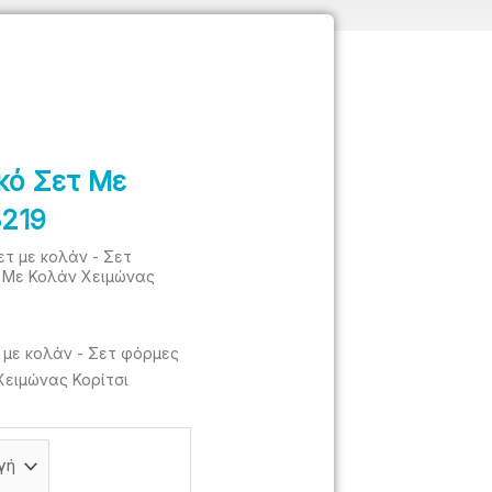
κό Σετ Με
219
ετ με κολάν - Σετ
τ Με Κολάν Χειμώνας
 με κολάν - Σετ φόρμες
Χειμώνας Κορίτσι