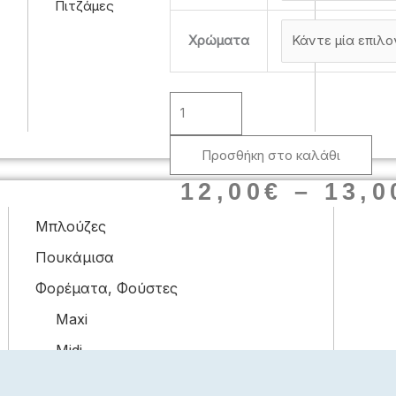
Πιτζάμες
Εβίτα
Χρώματα
Παιδικό
Σετ
Με
Κολάν
Χειμώνας
243219
Προσθήκη στο καλάθι
ποσότητα
12,00
€
–
13,0
Μπλούζες
Πουκάμισα
Φορέματα, Φούστες
Maxi
Midi
Mini