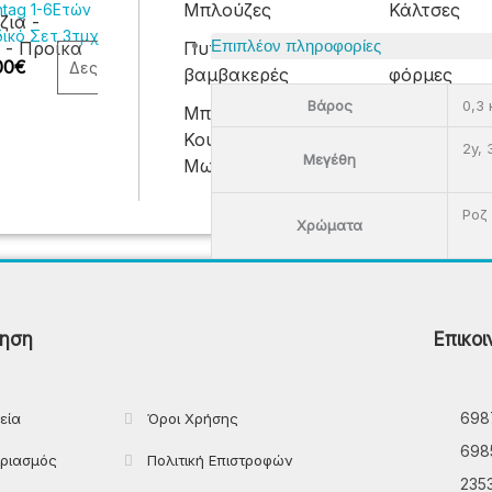
Μπλούζες
Κάλτσες
tag 1-6Ετών
να
ια -
ικό Σετ 3τμχ
επιλεγούν
Επιπλέον πληροφορίες
 - Προίκα
Πυτζάμες
Σετ με κολά
στη
00
€
Δες
βαμβακερές
φόρμες
σελίδα
Βάρος
0,3 
Μπουρνούζια -
Βρεφικά φο
του
Κουβέρτες - Προίκα
προϊόντος
2y, 
Μεγέθη
Μωρού
Ροζ
Χρώματα
Παντελόνια
ηση
Επικοι
Πιτζάμες
Πλεκτά
Πουκάμισα
698
εία
Όροι Χρήσης
Ρούχα Εργασίας
698
ριασμός
Πολιτική Επιστροφών
235