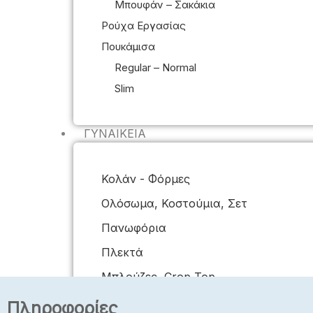
Μπουφάν – Σακάκια
Ρούχα Εργασίας
Πουκάμισα
Regular – Normal
Slim
ΓΥΝΑΙΚΕΊΑ
Κολάν - Φόρμες
Ολόσωμα, Κοστούμια, Σετ
Πανωφόρια
Πλεκτά
Μπλούζες, Crop Top
Μπλούζες Plus Size
Πληροφορίες