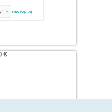
Εκκαθάριση
Price
0
€
range:
12,00€
through
13,00€