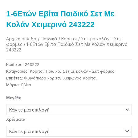
1-6Eτών Εβίτα Παιδικό Σετ Με
Κολάν Χειμερινό 243222
Αρχική σελίδα
/
Παιδικά
/
Κορίτσι
/
Σετ με κολάν - Σετ
φόρμες
/ 1-6Eτών Εβίτα Παιδικό Σετ Με Κολάν Χειμερινό
243222
Κωδικός:
243222
Κατηγορίες:
Κορίτσι
,
Παιδικά
,
Σετ με κολάν - Σετ φόρμες
Ετικέτες:
Φθινόπωρο κορίτσι
,
Χειμώνας Κορίτσι
Eβίτα
Μάρκα:
1-
Μεγέθη
6Eτών
Εβίτα
Παιδικό
Χρώματα
Σετ
Με
Κολάν