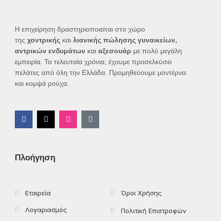
Η επιχείρηση δραστηριοποιείται στο χώρο
της
χοντρικής
και
λιανικής πώλησης γυναικείων,
αντρικών ενδυμάτων
και
αξεσουάρ
με πολύ μεγάλη
εμπειρία. Τα τελευταία χρόνια, έχουμε προσελκύσει
πελάτες από όλη την Ελλάδα. Προμηθεύουμε μοντέρνα
και κομψά ρούχα.
F
X
I
T
a
-
n
i
c
t
s
k
e
w
t
t
b
i
a
o
o
t
g
k
Πλοήγηση
o
t
r
k
e
a
-
r
m
f
Εταιρεία
Όροι Χρήσης
Λογαριασμός
Πολιτική Επιστροφών