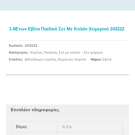
1-6Eτών Εβίτα Παιδικό Σετ Με Κολάν Χειμερινό 243222
Κωδικός:
243222
Κατηγορίες:
Κορίτσι
,
Παιδικά
,
Σετ με κολάν - Σετ φόρμες
Ετικέτες:
Φθινόπωρο κορίτσι
,
Χειμώνας Κορίτσι
Μάρκα:
Eβίτα
Επιπλέον πληροφορίες
0,3 κ.
Βάρος