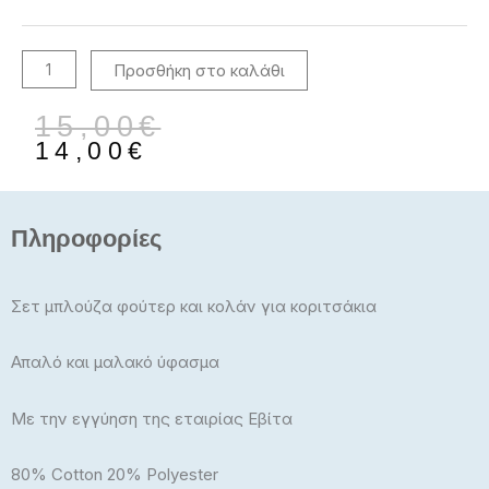
Χειμερινό
243222
Προσθήκη στο καλάθι
ποσότητα
Original
Η
15,00
€
price
τρέχουσα
14,00
€
was:
τιμή
15,00€.
είναι:
14,00€.
Πληροφορίες
Σετ μπλούζα φούτερ και κολάν για κοριτσάκια
Απαλό και μαλακό ύφασμα
Με την εγγύηση της εταιρίας Εβίτα
80% Cotton 20% Polyester