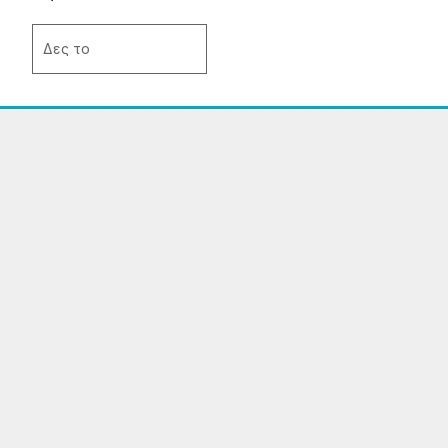
σελίδα
του
Δες το
προϊόντος