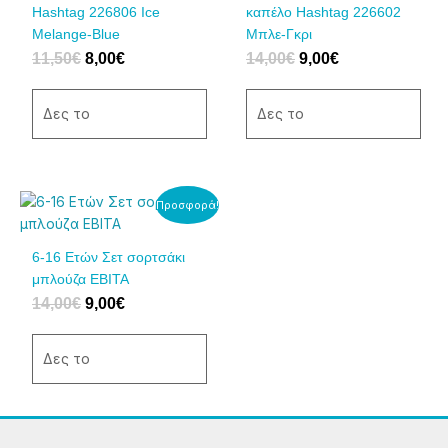
πολλαπλές
πολλαπλές
Hashtag 226806 Ice
καπέλο Hashtag 226602
παραλλαγές.
παραλλαγές.
Melange-Blue
Μπλε-Γκρι
Οι
Οι
11,50
€
8,00
€
14,00
€
9,00
€
επιλογές
επιλογές
μπορούν
μπορούν
να
να
Δες το
Δες το
επιλεγούν
επιλεγούν
στη
στη
σελίδα
σελίδα
του
του
Original
Η
Αυτό
Προσφορά!
price
τρέχουσα
προϊόντος
προϊόντος
το
was:
τιμή
προϊόν
6-16 Ετών Σετ σορτσάκι
14,00€.
είναι:
έχει
μπλούζα ΕΒΙΤΑ
9,00€.
πολλαπλές
14,00
€
9,00
€
παραλλαγές.
Οι
επιλογές
Δες το
μπορούν
να
επιλεγούν
στη