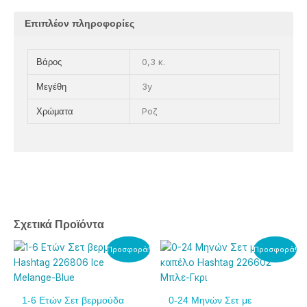
Επιπλέον πληροφορίες
0,3 κ.
Βάρος
3y
Μεγέθη
Ροζ
Χρώματα
Σχετικά Προϊόντα
Original
Η
Original
Η
Αυτό
Αυτό
Προσφορά!
Προσφορά!
price
τρέχουσα
price
τρέχουσα
το
το
was:
τιμή
was:
τιμή
προϊόν
προϊόν
11,50€.
είναι:
14,00€.
είναι:
έχει
έχει
1-6 Ετών Σετ βερμούδα
0-24 Μηνών Σετ με
8,00€.
9,00€.