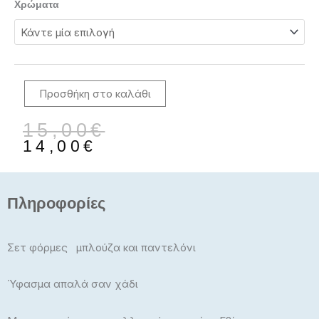
Χρώματα
Παιδικές
Φόρμες
Σετ
Χειμερινές
239224
Προσθήκη στο καλάθι
ποσότητα
Original
Η
15,00
€
price
τρέχουσα
14,00
€
was:
τιμή
15,00€.
είναι:
14,00€.
Πληροφορίες
Σετ φόρμες μπλούζα και παντελόνι
Ύφασμα απαλά σαν χάδι