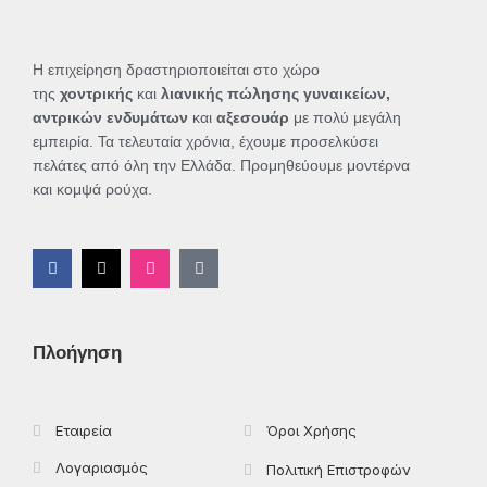
σελίδα
του
προϊόντος
Η επιχείρηση δραστηριοποιείται στο χώρο
της
χοντρικής
και
λιανικής πώλησης γυναικείων,
αντρικών ενδυμάτων
και
αξεσουάρ
με πολύ μεγάλη
εμπειρία. Τα τελευταία χρόνια, έχουμε προσελκύσει
πελάτες από όλη την Ελλάδα. Προμηθεύουμε μοντέρνα
και κομψά ρούχα.
F
X
I
T
a
-
n
i
c
t
s
k
e
w
t
t
b
i
a
o
o
t
g
k
Πλοήγηση
o
t
r
k
e
a
-
r
m
f
Εταιρεία
Όροι Χρήσης
Λογαριασμός
Πολιτική Επιστροφών