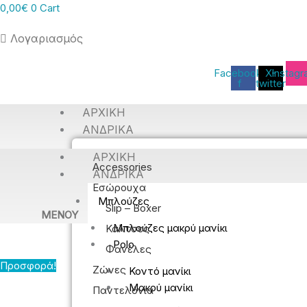
0,00
€
0
Cart
Λογαριασμός
Facebook-
X-
Instag
f
twitter
ΑΡΧΙΚΉ
ΑΝΔΡΙΚΆ
ΑΡΧΙΚΉ
Accessories
ΑΝΔΡΙΚΆ
Εσώρουχα
Μπλούζες
Slip – Boxer
MENOY
Μπλούζες μακρύ μανίκι
Κάλτσες
Polo
Φανέλες
Προσφορά!
Ζώνες
Κοντό μανίκι
Μακρύ μανίκι
Παντελόνια