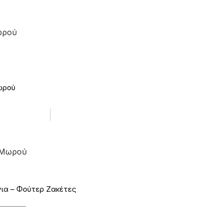
ωρού
ωρού
 Μωρού
ια – Φούτερ Ζακέτες