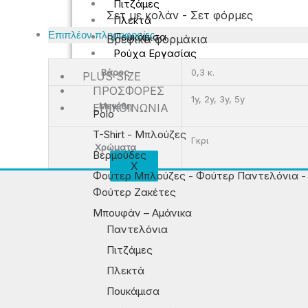
Πιτζάμες
Σετ με κολάν - Σετ φόρμες
Πλεκτά
Επιπλέον πληροφορίες
Πουκάμισα
Βρεφικά φορμάκια
Ρούχα Εργασίας
Βάρος
0,3 κ.
PLUS SIZE
ΠΡΟΣΦΟΡΈΣ
1y, 2y, 3y, 5y
Μεγέθη
ΕΠΙΚΟΙΝΩΝΊΑ
Polo
T-Shirt - Μπλούζες
Γκρι
Χρώματα
Βερμούδες
X
Φούτερ Μπλούζες - Φούτερ Παντελόνια -
Φούτερ Ζακέτες
Μπουφάν – Αμάνικα
Παντελόνια
Πιτζάμες
Πλεκτά
Πουκάμισα