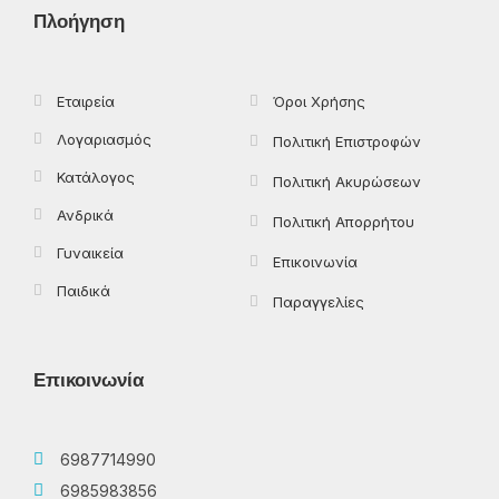
o
t
g
k
Πλοήγηση
o
t
r
k
e
a
-
r
m
f
Εταιρεία
Όροι Χρήσης
Λογαριασμός
Πολιτική Επιστροφών
Κατάλογος
Πολιτική Ακυρώσεων
Ανδρικά
Πολιτική Απορρήτου
Γυναικεία
Επικοινωνία
Παιδικά
Παραγγελίες
Επικοινωνία
6987714990
6985983856