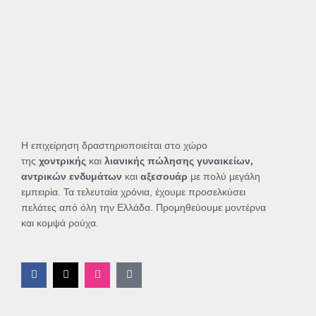
Η επιχείρηση δραστηριοποιείται στο χώρο
της
χοντρικής
και
λιανικής πώλησης γυναικείων,
αντρικών ενδυμάτων
και
αξεσουάρ
με πολύ μεγάλη
εμπειρία. Τα τελευταία χρόνια, έχουμε προσελκύσει
πελάτες από όλη την Ελλάδα. Προμηθεύουμε μοντέρνα
και κομψά ρούχα.
F
X
I
T
a
-
n
i
c
t
s
k
e
w
t
t
b
i
a
o