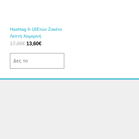
Οι
επιλογές
μπορούν
να
Hashtag 6-16Ετών Ζακέτα
επιλεγούν
Λεπτή Χειμερινή
στη
17,00
€
13,60
€
σελίδα
του
Δες το
προϊόντος