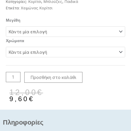
Κατηγορίες:
Κορίτσι
,
Μπλούζες
,
Παιδικά
Ετικέτα:
Χειμώνας Κορίτσι
1-
Μεγέθη
16
Ετών
Μπλούζα
Χρώματα
για
κορίτσια
KA968
ποσότητα
Προσθήκη στο καλάθι
Original
Η
12,00
€
price
τρέχουσα
9,60
€
was:
τιμή
12,00€.
είναι:
9,60€.
Πληροφορίες