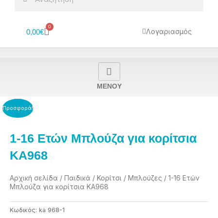
0
Cart
Λογαριασμός
0,00
€
MENOY
Προσφορά!
1-16 Ετών Μπλούζα για κορίτσια
KA968
Αρχική σελίδα
/
Παιδικά
/
Κορίτσι
/
Μπλούζες
/ 1-16 Ετών
Μπλούζα για κορίτσια KA968
Κωδικός:
ka 968-1