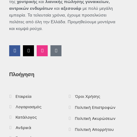
της
χοντρικής
και
λιανικής πώλησης γυναικείων,
αντρικών ενδυμάτων
και
αξεσουάρ
με πολύ μεγάλη
εμπειρία. Τα τελευταία χρόνια, έχουμε προσελκύσει
πελάτες από όλη την Ελλάδα. Προμηθεύουμε μοντέρνα
και κομψά ρούχα.
F
X
I
T
a
-
n
i
c
t
s
k
e
w
t
t
b
i
a
o
o
t
g
k
Πλοήγηση
o
t
r
k
e
a
-
r
m
f
Εταιρεία
Όροι Χρήσης
Λογαριασμός
Πολιτική Επιστροφών
Κατάλογος
Πολιτική Ακυρώσεων
Ανδρικά
Πολιτική Απορρήτου