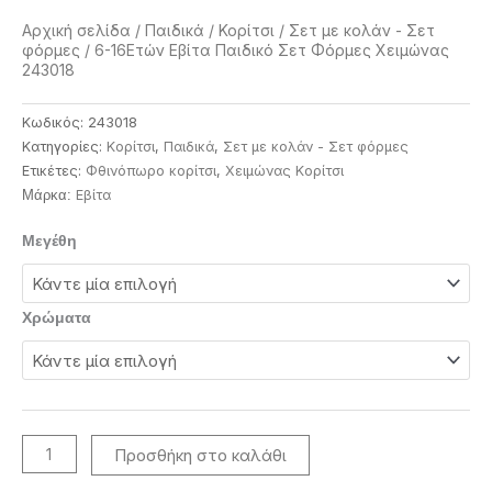
Αρχική σελίδα
/
Παιδικά
/
Κορίτσι
/
Σετ με κολάν - Σετ
φόρμες
/ 6-16Ετών Εβίτα Παιδικό Σετ Φόρμες Χειμώνας
243018
Κωδικός:
243018
Κατηγορίες:
Κορίτσι
,
Παιδικά
,
Σετ με κολάν - Σετ φόρμες
Ετικέτες:
Φθινόπωρο κορίτσι
,
Χειμώνας Κορίτσι
Eβίτα
Μάρκα:
6-
Μεγέθη
16Ετών
Εβίτα
Παιδικό
Χρώματα
Σετ
Φόρμες
Χειμώνας
243018
ποσότητα
Προσθήκη στο καλάθι