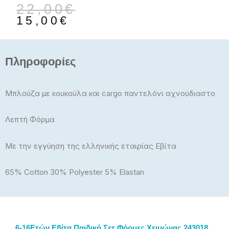
Original
Η
22,00
€
price
τρέχουσα
15,00
€
was:
τιμή
22,00€.
είναι:
15,00€.
Πληροφορίες
Μπλούζα με κουκούλα και cargo παντελόνι αχνούδιαστο
Λεπτή Φόρμα
Με την εγγύηση της ελληνικής εταιρίας Εβίτα
65% Cotton 30% Polyester 5% Elastan
6-16Ετών Εβίτα Παιδικό Σετ Φόρμες Χειμώνας 243018