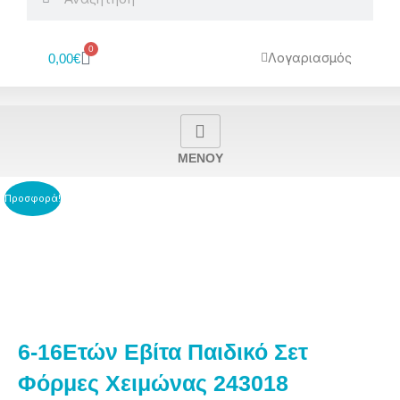
0
Cart
Λογαριασμός
0,00
€
MENOY
Προσφορά!
6-16Ετών Εβίτα Παιδικό Σετ
Φόρμες Χειμώνας 243018