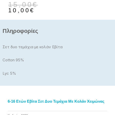
Original
Η
15,00
€
price
τρέχουσα
10,00
€
was:
τιμή
15,00€.
είναι:
10,00€.
Πληροφορίες
Σετ δυο τεμάχια με κολάν Εβίτα
Cotton 95%
Lyc 5%
6-16 Ετών Εβίτα Σετ Δυο Τεμάχια Με Κολάν Χειμώνας