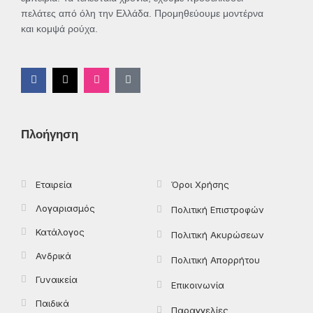
πελάτες από όλη την Ελλάδα. Προμηθεύουμε μοντέρνα
και κομψά ρούχα.
F
X
I
T
a
-
n
i
c
t
s
k
e
w
t
t
b
i
a
o
o
t
g
k
Πλοήγηση
o
t
r
k
e
a
-
r
m
f
Εταιρεία
Όροι Χρήσης
Λογαριασμός
Πολιτική Επιστροφών
Κατάλογος
Πολιτική Ακυρώσεων
Ανδρικά
Πολιτική Απορρήτου
Γυναικεία
Επικοινωνία
Παιδικά
Παραγγελίες