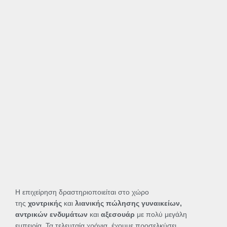
Η επιχείρηση δραστηριοποιείται στο χώρο
της
χοντρικής
και
λιανικής πώλησης γυναικείων,
αντρικών ενδυμάτων
και
αξεσουάρ
με πολύ μεγάλη
εμπειρία. Τα τελευταία χρόνια, έχουμε προσελκύσει