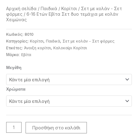
Αρχική σελίδα
/
Παιδικά
/
Κορίτσι
/
Σετ με κολάν - Σετ
φόρμες
/ 6-16 Ετών Εβίτα Σετ δυο τεμάχια με κολάν
Χειμώνας
Κωδικός:
8010
Κατηγορίες:
Κορίτσι
,
Παιδικά
,
Σετ με κολάν - Σετ φόρμες
Ετικέτες:
Άνοιξη κορίτσι
,
Καλοκαίρι Κορίτσι
Eβίτα
Μάρκα:
6-
Μεγέθη
16
Ετών
Εβίτα
Χρώματα
Σετ
δυο
τεμάχια
με
κολάν
Προσθήκη στο καλάθι
Χειμώνας
ποσότητα