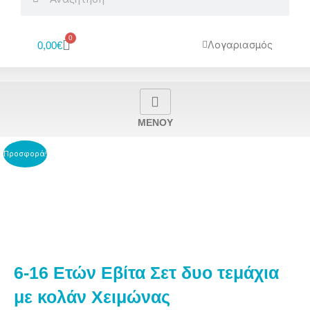
0
Cart
Λογαριασμός
0,00
€
MENOY
Προσφορά!
6-16 Ετών Εβίτα Σετ δυο τεμάχια
με κολάν Χειμώνας