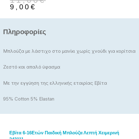
11,00
€
price
τρέχουσα
9,00
€
was:
τιμή
11,00€.
είναι:
9,00€.
Πληροφορίες
Μπλούζα με λάστιχο στο μανίκι χωρίς χνούδι για κορίτσια
Ζεστό και απαλό ύφασμα
Με την εγγύηση της ελληνικής εταιρίας Εβίτα
95% Cotton 5% Elastan
Εβίτα 6-16Ετών Παιδική Μπλούζα Λεπτή Χειμερινή