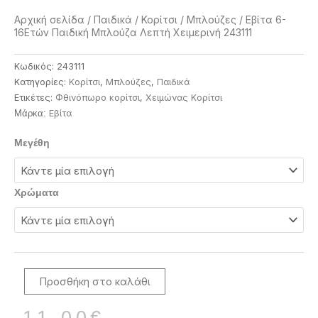
Αρχική σελίδα
/
Παιδικά
/
Κορίτσι
/
Μπλούζες
/ Εβίτα 6-
16Ετών Παιδική Μπλούζα Λεπτή Χειμερινή 243111
Κωδικός:
243111
Κατηγορίες:
Κορίτσι
,
Μπλούζες
,
Παιδικά
Ετικέτες:
Φθινόπωρο κορίτσι
,
Χειμώνας Κορίτσι
Eβίτα
Μάρκα:
Εβίτα
Μεγέθη
6-
16Ετών
Παιδική
Χρώματα
Μπλούζα
Λεπτή
Χειμερινή
243111
ποσότητα
Προσθήκη στο καλάθι
Original
Η