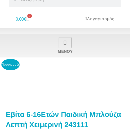
0
Cart
Λογαριασμός
0,00
€
MENOY
Προσφορά!
Εβίτα 6-16Ετών Παιδική Μπλούζα
Λεπτή Χειμερινή 243111