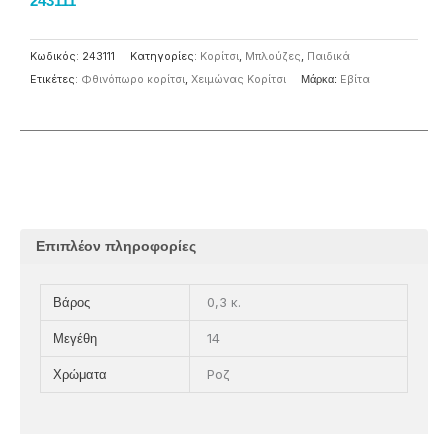
243111
Κωδικός:
243111
Κατηγορίες:
Κορίτσι
,
Μπλούζες
,
Παιδικά
Ετικέτες:
Φθινόπωρο κορίτσι
,
Χειμώνας Κορίτσι
Μάρκα:
Eβίτα
Επιπλέον πληροφορίες
0,3 κ.
Βάρος
14
Μεγέθη
Ροζ
Χρώματα