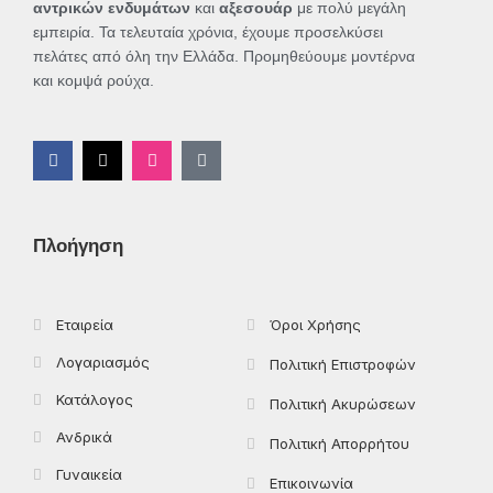
αντρικών ενδυμάτων
και
αξεσουάρ
με πολύ μεγάλη
εμπειρία. Τα τελευταία χρόνια, έχουμε προσελκύσει
πελάτες από όλη την Ελλάδα. Προμηθεύουμε μοντέρνα
και κομψά ρούχα.
F
X
I
T
a
-
n
i
c
t
s
k
e
w
t
t
b
i
a
o
o
t
g
k
Πλοήγηση
o
t
r
k
e
a
-
r
m
f
Εταιρεία
Όροι Χρήσης
Λογαριασμός
Πολιτική Επιστροφών
Κατάλογος
Πολιτική Ακυρώσεων
Ανδρικά
Πολιτική Απορρήτου
Γυναικεία
Επικοινωνία