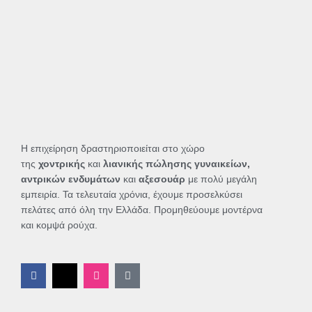
Η επιχείρηση δραστηριοποιείται στο χώρο
της
χοντρικής
και
λιανικής πώλησης γυναικείων,
αντρικών ενδυμάτων
και
αξεσουάρ
με πολύ μεγάλη
εμπειρία. Τα τελευταία χρόνια, έχουμε προσελκύσει
πελάτες από όλη την Ελλάδα. Προμηθεύουμε μοντέρνα
και κομψά ρούχα.
F
X
I
T
a
-
n
i
c
t
s
k
e
w
t
t
b
i
a
o