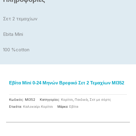
Σετ 2 τεμαχίων
Ebita Mini
100 %cotton
Εβίτα Mini 0-24 Μηνών Βρεφικό Σετ 2 Τεμαχίων MI352
Κωδικός:
MI352
Κατηγορίες:
Κορίτσι
,
Παιδικά
,
Σετ με σόρτς
Ετικέτα:
Καλοκαίρι Κορίτσι
Μάρκα:
Eβίτα