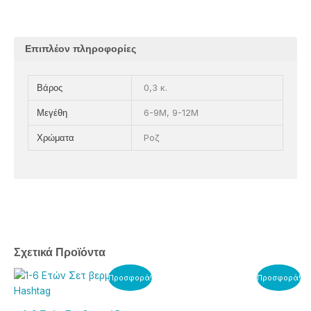
Επιπλέον πληροφορίες
0,3 κ.
Βάρος
6-9M, 9-12M
Μεγέθη
Ροζ
Χρώματα
Σχετικά Προϊόντα
Original
Η
Original
Η
Αυτό
Αυτό
Προσφορά!
Προσφορά!
price
τρέχουσα
price
τρέχουσα
το
το
was:
τιμή
was:
τιμή
προϊόν
προϊόν