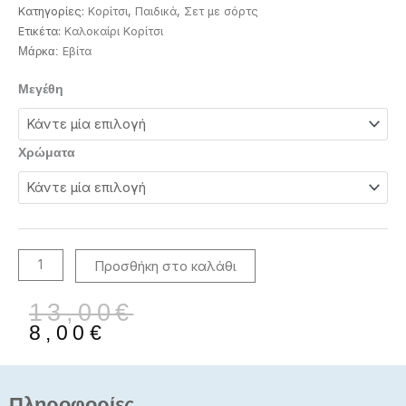
Κατηγορίες:
Κορίτσι
,
Παιδικά
,
Σετ με σόρτς
Ετικέτα:
Καλοκαίρι Κορίτσι
Eβίτα
Μάρκα:
Εβίτα
Μεγέθη
Mini
0-
24
Χρώματα
Μηνών
βρεφικό
σετ
2
τεμαχίων
Προσθήκη στο καλάθι
MI352
ποσότητα
Original
Η
13,00
€
price
τρέχουσα
8,00
€
was:
τιμή
13,00€.
είναι:
8,00€.
Πληροφορίες