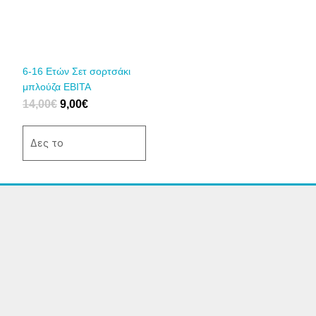
παραλλαγές.
Οι
επιλογές
μπορούν
να
6-16 Ετών Σετ σορτσάκι
επιλεγούν
μπλούζα ΕΒΙΤΑ
στη
14,00
€
9,00
€
σελίδα
του
Δες το
προϊόντος