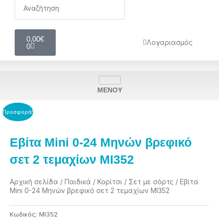
Cart
0,00
€
Λογαριασμός
0
MENOY
Προσφορά!
Εβίτα Mini 0-24 Μηνών βρεφικό
σετ 2 τεμαχίων MI352
Αρχική σελίδα
/
Παιδικά
/
Κορίτσι
/
Σετ με σόρτς
/ Εβίτα
Mini 0-24 Μηνών βρεφικό σετ 2 τεμαχίων MI352
Κωδικός:
MI352