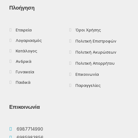
o
t
g
k
Πλοήγηση
o
t
r
k
e
a
-
r
m
f
Εταιρεία
Όροι Χρήσης
Λογαριασμός
Πολιτική Επιστροφών
Κατάλογος
Πολιτική Ακυρώσεων
Ανδρικά
Πολιτική Απορρήτου
Γυναικεία
Επικοινωνία
Παιδικά
Παραγγελίες
Επικοινωνία
6987714990
6985983856