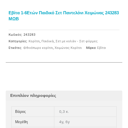
Εβίτα 1-6Eτών Παιδικό Σετ Παντελόνι Χειμώνας 243283
ΜΩΒ
Κωδικός:
243283
Κατηγορίες:
Κορίτσι
,
Παιδικά
,
Σετ με κολάν - Σετ φόρμες
Ετικέτες:
Φθινόπωρο κορίτσι
,
Χειμώνας Κορίτσι
Μάρκα:
Eβίτα
Επιπλέον πληροφορίες
0,3 κ.
Βάρος
4y, 6y
Μεγέθη