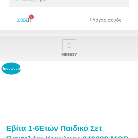
0
Cart
Λογαριασμός
0,00
€
MENOY
Προσφορά!
Εβίτα 1-6Eτών Παιδικό Σετ