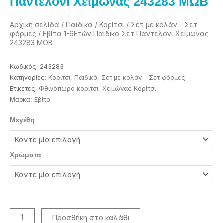
Παντελόνι Χειμώνας 243283 ΜΩΒ
Αρχική σελίδα
/
Παιδικά
/
Κορίτσι
/
Σετ με κολάν - Σετ
φόρμες
/ Εβίτα 1-6Eτών Παιδικό Σετ Παντελόνι Χειμώνας
243283 ΜΩΒ
Κωδικός:
243283
Κατηγορίες:
Κορίτσι
,
Παιδικά
,
Σετ με κολάν - Σετ φόρμες
Ετικέτες:
Φθινόπωρο κορίτσι
,
Χειμώνας Κορίτσι
Eβίτα
Μάρκα:
Εβίτα
Μεγέθη
1-
6Eτών
Παιδικό
Χρώματα
Σετ
Παντελόνι
Χειμώνας
243283
ΜΩΒ
Προσθήκη στο καλάθι
ποσότητα