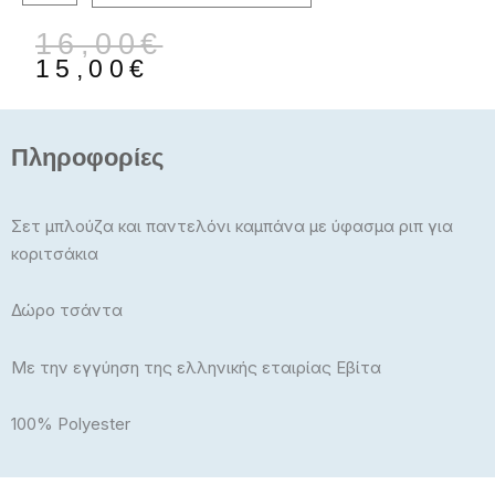
Original
Η
16,00
€
price
τρέχουσα
15,00
€
was:
τιμή
16,00€.
είναι:
15,00€.
Πληροφορίες
Σετ μπλούζα και παντελόνι καμπάνα με ύφασμα ριπ για
κοριτσάκια
Δώρο τσάντα
Με την εγγύηση της ελληνικής εταιρίας Εβίτα
100% Polyester