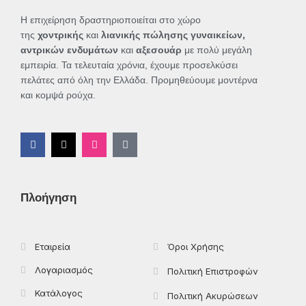
Η επιχείρηση δραστηριοποιείται στο χώρο
της
χοντρικής
και
λιανικής πώλησης γυναικείων,
αντρικών ενδυμάτων
και
αξεσουάρ
με πολύ μεγάλη
εμπειρία. Τα τελευταία χρόνια, έχουμε προσελκύσει
πελάτες από όλη την Ελλάδα. Προμηθεύουμε μοντέρνα
και κομψά ρούχα.
F
X
I
T
a
-
n
i
c
t
s
k
e
w
t
t
b
i
a
o
o
t
g
k
Πλοήγηση
o
t
r
k
e
a
-
r
m
f
Εταιρεία
Όροι Χρήσης
Λογαριασμός
Πολιτική Επιστροφών
Κατάλογος
Πολιτική Ακυρώσεων