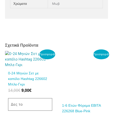
Μωβ
Χρώματα
Σχετικά Προϊόντα
Original
Η
Original
Η
Αυτό
Αυτό
Προσφορά!
Προσφορά!
price
τρέχουσα
price
τρέχουσα
το
το
was:
τιμή
was:
τιμή
προϊόν
προϊόν
14,00€.
είναι:
10,00€.
είναι:
έχει
έχει
0-24 Μηνών Σετ με
9,00€.
6,50€.
πολλαπλές
πολλαπλές
καπέλο Hashtag 226602
παραλλαγές.
παραλλαγές.
Μπλε-Γκρι
Οι
Οι
14,00
€
9,00
€
επιλογές
επιλογές
μπορούν
μπορούν
να
να
Δες το
1-6 Eτών Φόρεμα ΕΒΙΤΑ
επιλεγούν
επιλεγούν
226268 Blue-Pink