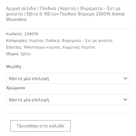
Αρχική σελίδα
/
Παιδικά
/
Κορίτσι
/
Φορέματα - Σετ με
φούστα
/ Εβίτα 6-16Ετών Παιδικό Φόρεμα 239019 Animal
Mouselina
Κωδικός:
239019
Κατηγορίες:
Κορίτσι
,
Παιδικά
,
Φορέματα - Σετ με φούστα
Ετικέτες:
Φθινόπωρο κορίτσι
,
Χειμώνας Κορίτσι
Eβίτα
Μάρκα:
Εβίτα
Μεγέθη
6-
16Ετών
Παιδικό
Χρώματα
Φόρεμα
239019
Animal
Mouselina
ποσότητα
Προσθήκη στο καλάθι