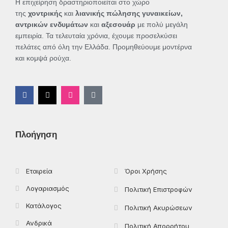
Η επιχείρηση δραστηριοποιείται στο χώρο
της
χοντρικής
και
λιανικής πώλησης γυναικείων,
αντρικών ενδυμάτων
και
αξεσουάρ
με πολύ μεγάλη
εμπειρία. Τα τελευταία χρόνια, έχουμε προσελκύσει
πελάτες από όλη την Ελλάδα. Προμηθεύουμε μοντέρνα
και κομψά ρούχα.
F
X
I
T
a
-
n
i
c
t
s
k
e
w
t
t
b
i
a
o
o
t
g
k
Πλοήγηση
o
t
r
k
e
a
-
r
m
f
Εταιρεία
Όροι Χρήσης
Λογαριασμός
Πολιτική Επιστροφών
Κατάλογος
Πολιτική Ακυρώσεων
Ανδρικά
Πολιτική Απορρήτου