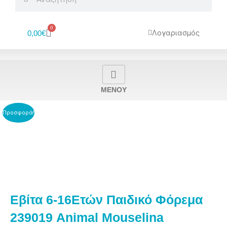
0
Cart
Λογαριασμός
0,00
€
MENOY
Προσφορά!
Εβίτα 6-16Ετών Παιδικό Φόρεμα
239019 Animal Mouselina