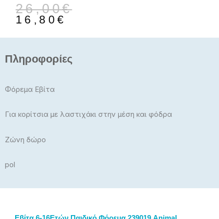
Original
Η
26,00
€
price
τρέχουσα
16,80
€
was:
τιμή
26,00€.
είναι:
16,80€.
Πληροφορίες
Φόρεμα Εβίτα
Για κορίτσια με λαστιχάκι στην μέση και φόδρα
Ζώνη δώρο
pol
Εβίτα 6-16Ετών Παιδικό Φόρεμα 239019 Animal