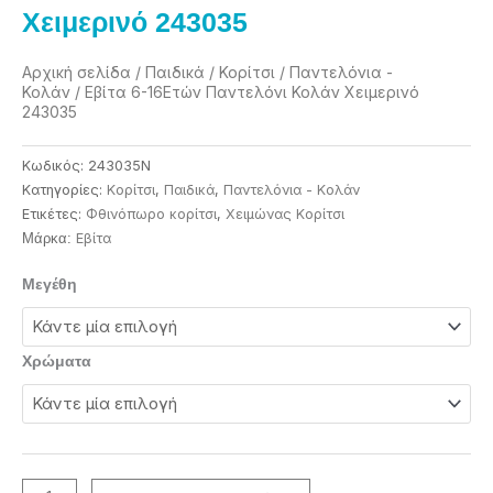
Χειμερινό 243035
Αρχική σελίδα
/
Παιδικά
/
Κορίτσι
/
Παντελόνια -
Κολάν
/ Εβίτα 6-16Ετών Παντελόνι Κολάν Χειμερινό
243035
Κωδικός:
243035N
Κατηγορίες:
Κορίτσι
,
Παιδικά
,
Παντελόνια - Κολάν
Ετικέτες:
Φθινόπωρο κορίτσι
,
Χειμώνας Κορίτσι
Eβίτα
Μάρκα:
Εβίτα
Μεγέθη
6-
16Ετών
Παντελόνι
Χρώματα
Κολάν
Χειμερινό
243035
ποσότητα