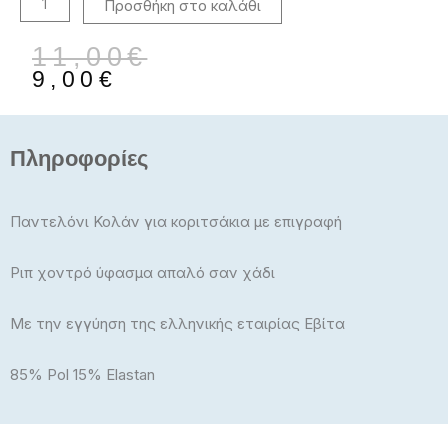
Προσθήκη στο καλάθι
Original
Η
11,00
€
price
τρέχουσα
9,00
€
was:
τιμή
11,00€.
είναι:
9,00€.
Πληροφορίες
Παντελόνι Κολάν για κοριτσάκια με επιγραφή
Ριπ χοντρό ύφασμα απαλό σαν χάδι
Με την εγγύηση της ελληνικής εταιρίας Εβίτα
85% Pol 15% Elastan