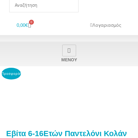
0
Cart
Λογαριασμός
0,00
€
MENOY
Προσφορά!
Εβίτα 6-16Ετών Παντελόνι Κολάν