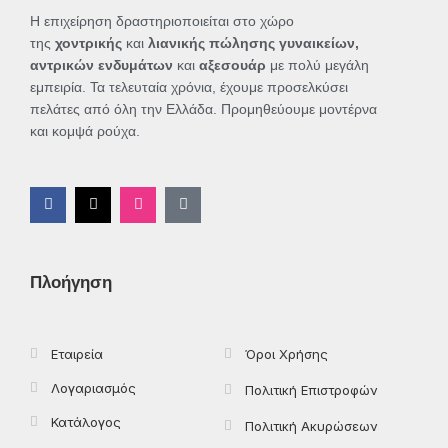
Η επιχείρηση δραστηριοποιείται στο χώρο
της
χοντρικής
και
λιανικής πώλησης γυναικείων,
αντρικών ενδυμάτων
και
αξεσουάρ
με πολύ μεγάλη
εμπειρία. Τα τελευταία χρόνια, έχουμε προσελκύσει
πελάτες από όλη την Ελλάδα. Προμηθεύουμε μοντέρνα
και κομψά ρούχα.
F
X
I
T
a
-
n
i
c
t
s
k
e
w
t
t
b
i
a
o
o
t
g
k
Πλοήγηση
o
t
r
k
e
a
-
r
m
f
Εταιρεία
Όροι Χρήσης
Λογαριασμός
Πολιτική Επιστροφών
Κατάλογος
Πολιτική Ακυρώσεων