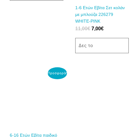
να
να
1-6 Eτών Εβίτα Σετ κολάν
επιλεγούν
επιλεγούν
με μπλούζα 226279
στη
στη
WHITE-PINK
σελίδα
σελίδα
11,00
€
7,00
€
του
του
προϊόντος
προϊόντος
Δες το
Original
Η
Αυτό
Προσφορά!
price
τρέχουσα
το
was:
τιμή
προϊόν
16,00€.
είναι:
έχει
8,00€.
πολλαπλές
παραλλαγές.
Οι
επιλογές
μπορούν
να
6-16 Ετών Εβίτα παιδικό