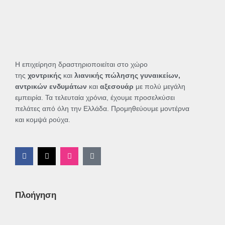
Η επιχείρηση δραστηριοποιείται στο χώρο
της
χοντρικής
και
λιανικής πώλησης γυναικείων,
αντρικών ενδυμάτων
και
αξεσουάρ
με πολύ μεγάλη
εμπειρία. Τα τελευταία χρόνια, έχουμε προσελκύσει
πελάτες από όλη την Ελλάδα. Προμηθεύουμε μοντέρνα
και κομψά ρούχα.
F
X
I
T
a
-
n
i
c
t
s
k
e
w
t
t
b
i
a
o
o
t
g
k
Πλοήγηση
o
t
r
k
e
a
-
r
m
f