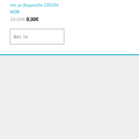
επιλεγούν
σετ με βερμούδα 226154
στη
ΜΩΒ
σελίδα
16,00
€
8,00
€
του
προϊόντος
Δες το