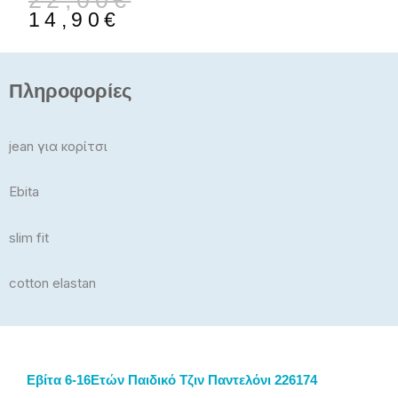
22,00
€
price
τρέχουσα
14,90
€
was:
τιμή
22,00€.
είναι:
14,90€.
Πληροφορίες
jean για κορίτσι
Ebita
slim fit
cotton elastan
Εβίτα 6-16Ετών Παιδικό Τζιν Παντελόνι 226174