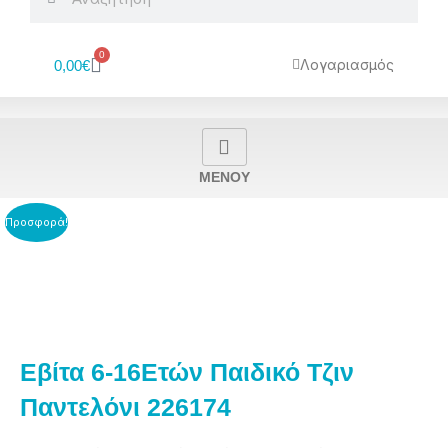
0
Cart
Λογαριασμός
0,00
€
MENOY
Προσφορά!
Εβίτα 6-16Ετών Παιδικό Τζιν
Παντελόνι 226174