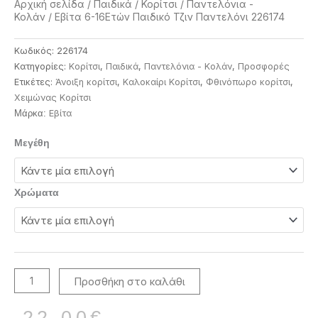
Αρχική σελίδα
/
Παιδικά
/
Κορίτσι
/
Παντελόνια -
Κολάν
/ Εβίτα 6-16Ετών Παιδικό Τζιν Παντελόνι 226174
Κωδικός:
226174
Κατηγορίες:
Κορίτσι
,
Παιδικά
,
Παντελόνια - Κολάν
,
Προσφορές
Ετικέτες:
Άνοιξη κορίτσι
,
Καλοκαίρι Κορίτσι
,
Φθινόπωρο κορίτσι
,
Χειμώνας Κορίτσι
Eβίτα
Μάρκα:
Εβίτα
Μεγέθη
6-
16Ετών
Παιδικό
Χρώματα
Τζιν
Παντελόνι
226174
ποσότητα
Προσθήκη στο καλάθι
Original
Η