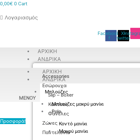
0,00
€
0
Cart
Λογαριασμός
Facebook-
X-
Instag
f
twitter
ΑΡΧΙΚΉ
ΑΝΔΡΙΚΆ
ΑΡΧΙΚΉ
Accessories
ΑΝΔΡΙΚΆ
Εσώρουχα
Μπλούζες
Slip – Boxer
MENOY
Μπλούζες μακρύ μανίκι
Κάλτσες
Polo
Φανέλες
Προσφορά!
Ζώνες
Κοντό μανίκι
Μακρύ μανίκι
Παντελόνια