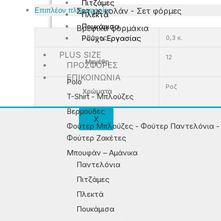
Πιτζάμες
Σετ με κολάν - Σετ φόρμες
Επιπλέον πληροφορίες
Πλεκτά
Πουκάμισα
Βρεφικά φορμάκια
Βάρος
0,3 κ.
Ρούχα Εργασίας
PLUS SIZE
12
Μεγέθη
ΠΡΟΣΦΟΡΈΣ
ΕΠΙΚΟΙΝΩΝΊΑ
Polo
Ροζ
Χρώματα
T-Shirt - Μπλούζες
Βερμούδες
X
Φούτερ Μπλούζες - Φούτερ Παντελόνια -
Φούτερ Ζακέτες
Μπουφάν – Αμάνικα
Παντελόνια
Πιτζάμες
Πλεκτά
Πουκάμισα