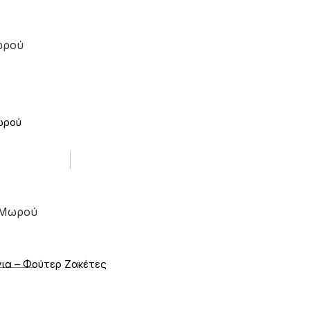
ωρού
ωρού
 Μωρού
ια – Φούτερ Ζακέτες