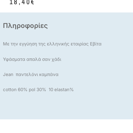
price
τρέχουσα
18,40
€
was:
τιμή
23,00€.
είναι:
18,40€.
Πληροφορίες
Με την εγγύηση της ελληνικής εταιρίας Εβίτα
Υφάσματα απαλά σαν χάδι
Jean παντελόνι καμπάνα
cotton 60% pol 30% 10 elastan%