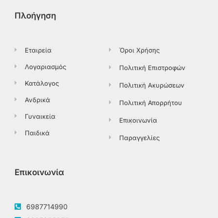
b
i
a
o
o
t
g
k
Πλοήγηση
o
t
r
k
e
a
-
r
m
f
Εταιρεία
Όροι Χρήσης
Λογαριασμός
Πολιτική Επιστροφών
Κατάλογος
Πολιτική Ακυρώσεων
Ανδρικά
Πολιτική Απορρήτου
Γυναικεία
Επικοινωνία
Παιδικά
Παραγγελίες
Επικοινωνία
6987714990