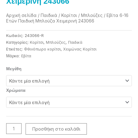
Χειμερινή 243066
Αρχική σελίδα
/
Παιδικά
/
Κορίτσι
/
Μπλούζες
/ Εβίτα 6-16
Ετών Παιδική Μπλούζα Χειμερινή 243066
Κωδικός:
243066-R
Κατηγορίες:
Κορίτσι
,
Μπλούζες
,
Παιδικά
Ετικέτες:
Φθινόπωρο κορίτσι
,
Χειμώνας Κορίτσι
Eβίτα
Μάρκα:
Εβίτα
Μεγέθη
6-
16
Ετών
Χρώματα
Παιδική
Μπλούζα
Χειμερινή
243066
ποσότητα
Προσθήκη στο καλάθι