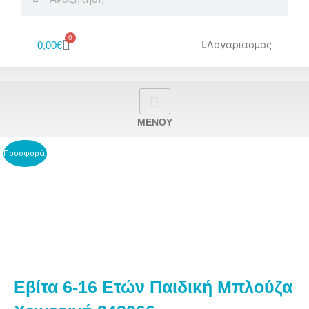
0
Cart
Λογαριασμός
0,00
€
MENOY
Προσφορά!
Εβίτα 6-16 Ετών Παιδική Μπλούζα