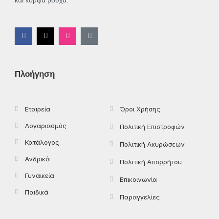
και κομψά ρούχα.
F
X
I
T
a
-
n
i
c
t
s
k
e
w
t
t
b
i
a
o
o
t
g
k
Πλοήγηση
o
t
r
k
e
a
-
r
m
f
Εταιρεία
Όροι Χρήσης
Λογαριασμός
Πολιτική Επιστροφών
Κατάλογος
Πολιτική Ακυρώσεων
Ανδρικά
Πολιτική Απορρήτου
Γυναικεία
Επικοινωνία
Παιδικά
Παραγγελίες