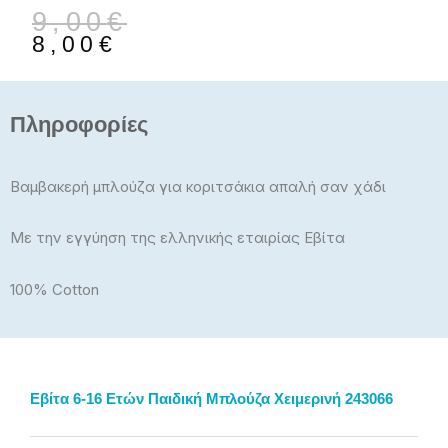
Original
Η
9,00
€
price
τρέχουσα
8,00
€
was:
τιμή
9,00€.
είναι:
8,00€.
Πληροφορίες
Βαμβακερή μπλούζα για κοριτσάκια απαλή σαν χάδι
Με την εγγύηση της ελληνικής εταιρίας Εβίτα
100% Cotton
Εβίτα 6-16 Ετών Παιδική Μπλούζα Χειμερινή 243066