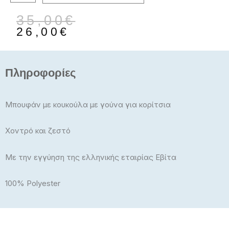
ποσότητα
Original
Η
35,00
€
price
τρέχουσα
26,00
€
was:
τιμή
35,00€.
είναι:
26,00€.
Πληροφορίες
Μπουφάν με κουκούλα με γούνα για κορίτσια
Χοντρό και ζεστό
Με την εγγύηση της ελληνικής εταιρίας Εβίτα
100% Polyester