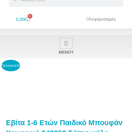
0
Cart
Λογαριασμός
0,00
€
MENOY
Προσφορά!
Εβίτα 1-6 Eτών Παιδικό Μπουφάν