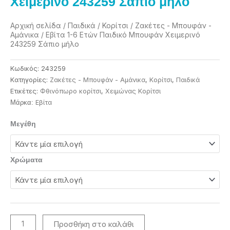
Χειμερινό 243259 Σάπιο μήλο
Αρχική σελίδα
/
Παιδικά
/
Κορίτσι
/
Ζακέτες - Μπουφάν -
Αμάνικα
/ Εβίτα 1-6 Eτών Παιδικό Μπουφάν Χειμερινό
243259 Σάπιο μήλο
Κωδικός:
243259
Κατηγορίες:
Ζακέτες - Μπουφάν - Αμάνικα
,
Κορίτσι
,
Παιδικά
Ετικέτες:
Φθινόπωρο κορίτσι
,
Χειμώνας Κορίτσι
Eβίτα
Μάρκα:
Εβίτα
Μεγέθη
1-
6
Eτών
Χρώματα
Παιδικό
Μπουφάν
Χειμερινό
243259
Σάπιο
Προσθήκη στο καλάθι
μήλο