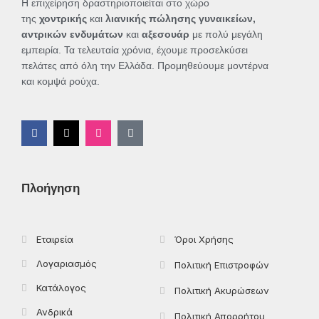
Η επιχείρηση δραστηριοποιείται στο χώρο
της
χοντρικής
και
λιανικής πώλησης γυναικείων,
αντρικών ενδυμάτων
και
αξεσουάρ
με πολύ μεγάλη
εμπειρία. Τα τελευταία χρόνια, έχουμε προσελκύσει
πελάτες από όλη την Ελλάδα. Προμηθεύουμε μοντέρνα
και κομψά ρούχα.
F
X
I
T
a
-
n
i
c
t
s
k
e
w
t
t
b
i
a
o
o
t
g
k
Πλοήγηση
o
t
r
k
e
a
-
r
m
f
Εταιρεία
Όροι Χρήσης
Λογαριασμός
Πολιτική Επιστροφών
Κατάλογος
Πολιτική Ακυρώσεων
Ανδρικά
Πολιτική Απορρήτου