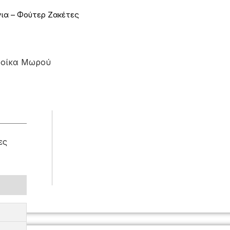
ια – Φούτερ Ζακέτες
ροίκα Μωρού
ες