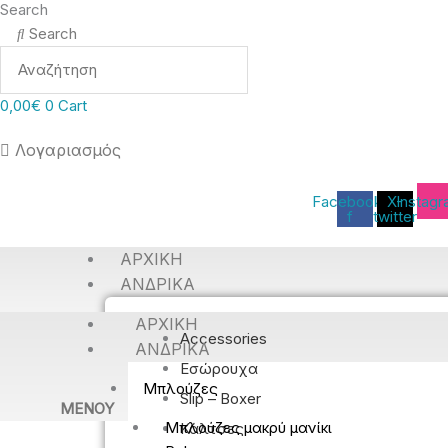
Search
Search
0,00
€
0
Cart
Λογαριασμός
Facebook-
X-
Instag
f
twitter
ΑΡΧΙΚΉ
ΑΝΔΡΙΚΆ
ΑΡΧΙΚΉ
Accessories
ΑΝΔΡΙΚΆ
Εσώρουχα
Μπλούζες
Slip – Boxer
MENOY
Μπλούζες μακρύ μανίκι
Κάλτσες