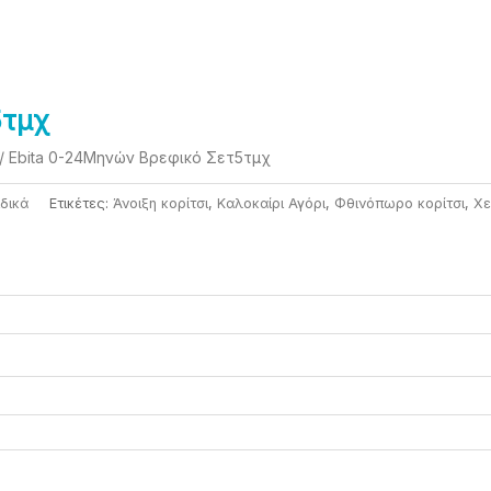
σα
5τμχ
/ Ebita 0-24Μηνών Βρεφικό Σετ5τμχ
δικά
Ετικέτες:
Άνοιξη κορίτσι
,
Καλοκαίρι Αγόρι
,
Φθινόπωρο κορίτσι
,
Χε