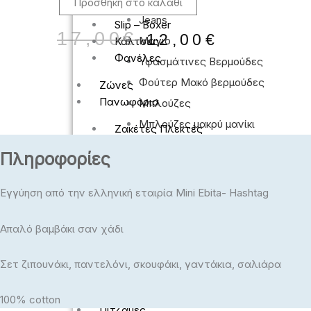
Προσθήκη στο καλάθι
Jeans
Slip – Boxer
17,00
€
12,00
€
Μαγιο
Κάλτσες
Φανέλες
Υφασμάτινες Βερμούδες
Φούτερ Μακό βερμούδες
Ζώνες
Πανωφόρια
Μπλούζες
Μπλούζες μακρύ μανίκι
Ζακέτες Πλεκτές
Polo
Ζακέτες Φούτερ
Πληροφορίες
Μπουφάν – Σακάκια
- Κοντό μανίκι
- Μακρύ μανίκι
Ρούχα Εργασίας
Εγγύηση από την ελληνική εταιρία Mini Ebita- Hashtag
Βερμούδες
T-Shirts
Πλεκτά
Απαλό βαμβάκι σαν χάδι
Jeans
Φούτερ
Μαγιο
Σετ ζιπουνάκι, παντελόνι, σκουφάκι, γαντάκια, σαλιάρα
Υφασμάτινες Βερμούδες
Πιτζάμες
Φούτερ Μακό βερμούδες
100% cotton
Πιτζάμες