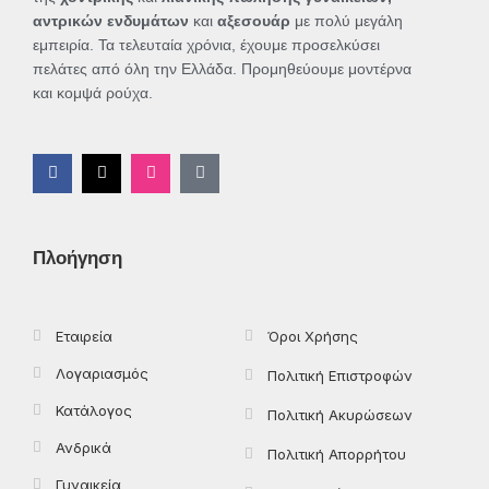
αντρικών ενδυμάτων
και
αξεσουάρ
με πολύ μεγάλη
εμπειρία. Τα τελευταία χρόνια, έχουμε προσελκύσει
πελάτες από όλη την Ελλάδα. Προμηθεύουμε μοντέρνα
και κομψά ρούχα.
F
X
I
T
a
-
n
i
c
t
s
k
e
w
t
t
b
i
a
o
o
t
g
k
Πλοήγηση
o
t
r
k
e
a
-
r
m
f
Εταιρεία
Όροι Χρήσης
Λογαριασμός
Πολιτική Επιστροφών
Κατάλογος
Πολιτική Ακυρώσεων
Ανδρικά
Πολιτική Απορρήτου
Γυναικεία