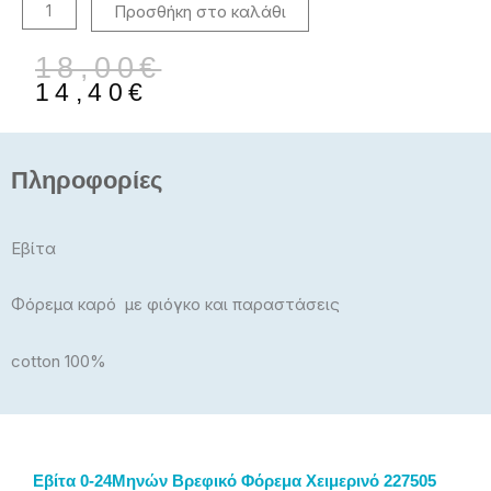
Προσθήκη στο καλάθι
Original
Η
18,00
€
price
τρέχουσα
14,40
€
was:
τιμή
18,00€.
είναι:
14,40€.
Πληροφορίες
Εβίτα
Φόρεμα καρό με φιόγκο και παραστάσεις
cotton 100%
Εβίτα 0-24Μηνών Βρεφικό Φόρεμα Χειμερινό 227505