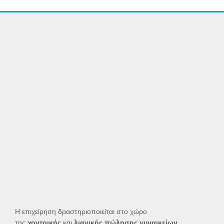
Η επιχείρηση δραστηριοποιείται στο χώρο
της
χοντρικής
και
λιανικής πώλησης γυναικείων,