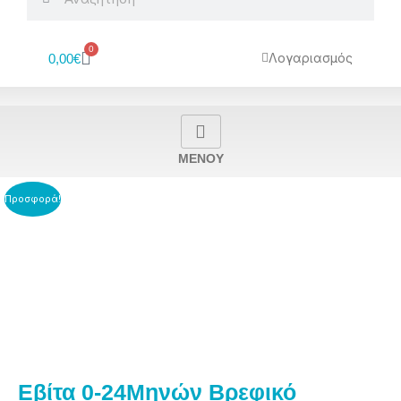
0
Cart
Λογαριασμός
0,00
€
MENOY
Προσφορά!
Εβίτα 0-24Μηνών Βρεφικό