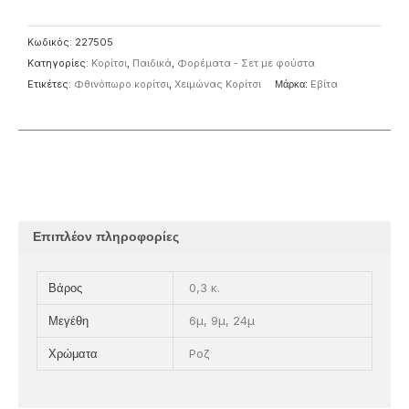
Κωδικός:
227505
Κατηγορίες:
Κορίτσι
,
Παιδικά
,
Φορέματα - Σετ με φούστα
Ετικέτες:
Φθινόπωρο κορίτσι
,
Χειμώνας Κορίτσι
Μάρκα:
Eβίτα
Επιπλέον πληροφορίες
0,3 κ.
Βάρος
6μ, 9μ, 24μ
Μεγέθη
Ροζ
Χρώματα