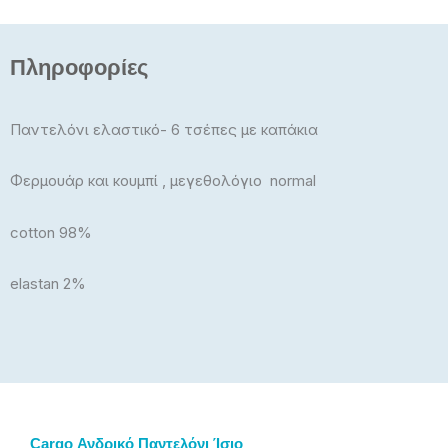
was:
τιμή
29,00€.
είναι:
26,90€.
Πληροφορίες
Παντελόνι ελαστικό- 6 τσέπες με καπάκια
Φερμουάρ και κουμπί , μεγεθολόγιο normal
cotton 98%
elastan 2%
Cargo Ανδρικό Παντελόνι Ίσιο