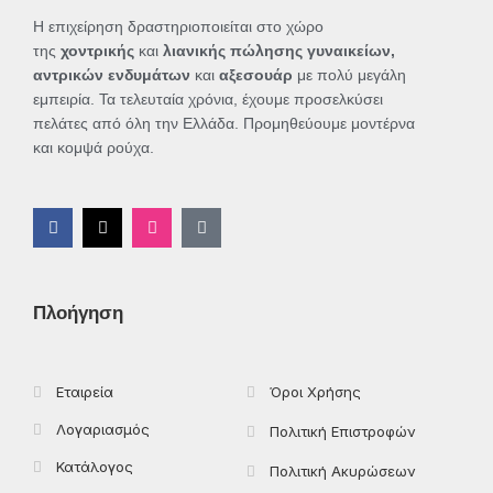
Η επιχείρηση δραστηριοποιείται στο χώρο
της
χοντρικής
και
λιανικής πώλησης γυναικείων,
αντρικών ενδυμάτων
και
αξεσουάρ
με πολύ μεγάλη
εμπειρία. Τα τελευταία χρόνια, έχουμε προσελκύσει
πελάτες από όλη την Ελλάδα. Προμηθεύουμε μοντέρνα
και κομψά ρούχα.
F
X
I
T
a
-
n
i
c
t
s
k
e
w
t
t
b
i
a
o
o
t
g
k
Πλοήγηση
o
t
r
k
e
a
-
r
m
f
Εταιρεία
Όροι Χρήσης
Λογαριασμός
Πολιτική Επιστροφών
Κατάλογος
Πολιτική Ακυρώσεων