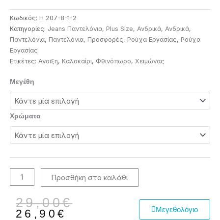
Κωδικός:
H 207-8-1-2
Κατηγορίες:
Jeans Παντελόνια
,
Plus Size
,
Ανδρικά
,
Ανδρικά
,
Παντελόνια
,
Παντελόνια
,
Προσφορές
,
Ρούχα Εργασίας
,
Ρούχα
Εργασίας
Ετικέτες:
Άνοιξη
,
Καλοκαίρι
,
Φθινόπωρο
,
Χειμώνας
Cargo
Μεγέθη
ανδρικό
παντελόνι
ίσιο
Χρώματα
ποσότητα
Προσθήκη στο καλάθι
Original
Η
29,00
€
Μεγεθολόγιο
price
τρέχουσα
26,90
€