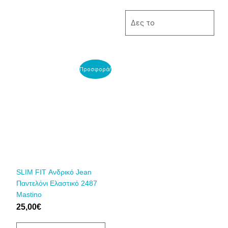
στη
στη
σελίδα
σελίδα
Δες το
του
του
προϊόντος
προϊόντος
Αυτό
Προσφορά!
το
προϊόν
έχει
πολλαπλές
παραλλαγές.
Οι
επιλογές
μπορούν
να
SLIM FIT Ανδρικό Jean
επιλεγούν
Παντελόνι Ελαστικό 2487
στη
Mastino
σελίδα
25,00
€
του
προϊόντος