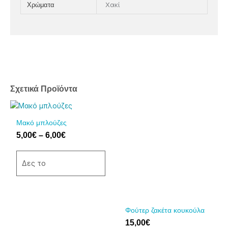
Χακί
Χρώματα
Σχετικά Προϊόντα
Price
Αυτό
Αυτό
range:
το
το
Μακό μπλούζες
5,00€
προϊόν
προϊόν
5,00
€
–
6,00
€
through
έχει
έχει
6,00€
πολλαπλές
πολλαπλές
παραλλαγές.
παραλλαγές.
Δες το
Οι
Οι
επιλογές
επιλογές
μπορούν
μπορούν
να
να
Φούτερ ζακέτα κουκούλα
επιλεγούν
επιλεγούν
15,00
€