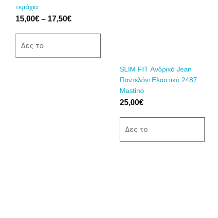
έχει
έχει
τεμάχια
17,50€
πολλαπλές
πολλαπλές
15,00
€
–
17,50
€
παραλλαγές.
παραλλαγές.
Οι
Οι
επιλογές
επιλογές
Δες το
μπορούν
μπορούν
να
να
SLIM FIT Ανδρικό Jean
επιλεγούν
επιλεγούν
Παντελόνι Ελαστικό 2487
στη
στη
Mastino
σελίδα
σελίδα
25,00
€
του
του
προϊόντος
προϊόντος
Δες το
Αυτό
το
προϊόν
έχει
πολλαπλές