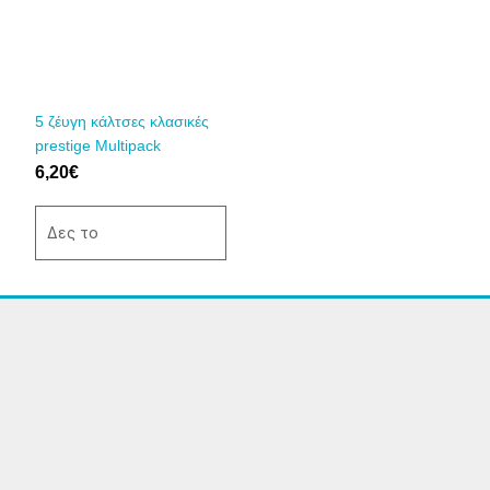
παραλλαγές.
Οι
επιλογές
μπορούν
να
5 ζέυγη κάλτσες κλασικές
επιλεγούν
prestige Multipack
στη
6,20
€
σελίδα
του
Δες το
προϊόντος