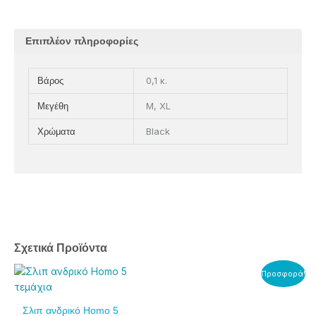
Επιπλέον πληροφορίες
0,1 κ.
Βάρος
M, XL
Μεγέθη
Black
Χρώματα
Σχετικά Προϊόντα
Price
Αυτό
Αυτό
Προσφορά!
range:
το
το
15,00€
προϊόν
προϊόν
Σλιπ ανδρικό Homo 5
through