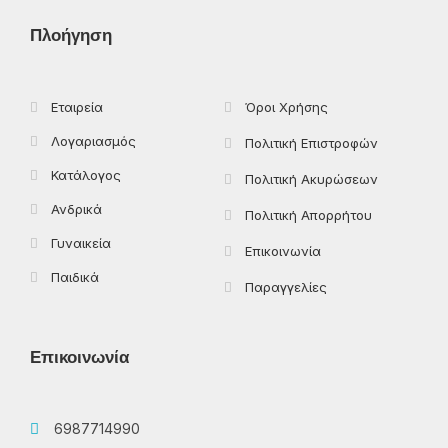
b
i
a
o
o
t
g
k
Πλοήγηση
o
t
r
k
e
a
-
r
m
f
Εταιρεία
Όροι Χρήσης
Λογαριασμός
Πολιτική Επιστροφών
Κατάλογος
Πολιτική Ακυρώσεων
Ανδρικά
Πολιτική Απορρήτου
Γυναικεία
Επικοινωνία
Παιδικά
Παραγγελίες
Επικοινωνία
6987714990