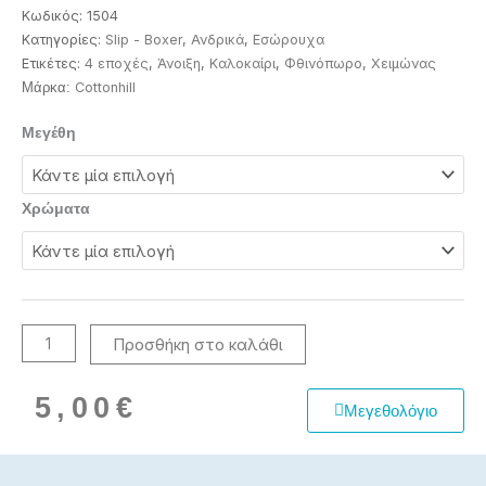
Κωδικός:
1504
Κατηγορίες:
Slip - Boxer
,
Ανδρικά
,
Εσώρουχα
Ετικέτες:
4 εποχές
,
Άνοιξη
,
Καλοκαίρι
,
Φθινόπωρο
,
Χειμώνας
Cottonhill
Μάρκα:
Boxer
Μεγέθη
ανδρικό
Cotboxer
ποσότητα
Χρώματα
Προσθήκη στο καλάθι
5,00
€
Μεγεθολόγιο