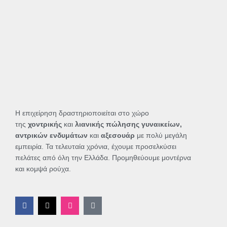
Η επιχείρηση δραστηριοποιείται στο χώρο
της
χοντρικής
και
λιανικής πώλησης γυναικείων,
αντρικών ενδυμάτων
και
αξεσουάρ
με πολύ μεγάλη
εμπειρία. Τα τελευταία χρόνια, έχουμε προσελκύσει
πελάτες από όλη την Ελλάδα. Προμηθεύουμε μοντέρνα
και κομψά ρούχα.
F
X
I
T
a
-
n
i
c
t
s
k
e
w
t
t