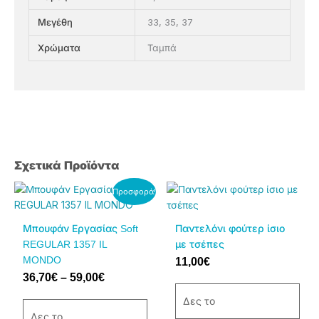
33, 35, 37
Μεγέθη
Ταμπά
Χρώματα
Σχετικά Προϊόντα
Price
Αυτό
Αυτό
Προσφορά!
range:
το
το
36,70€
προϊόν
προϊόν
Μπουφάν Εργασίας Soft
Παντελόνι φούτερ ίσιο
through
έχει
έχει
REGULAR 1357 IL
με τσέπες
59,00€
πολλαπλές
πολλαπλές
MONDO
11,00
€
παραλλαγές.
παραλλαγές.
36,70
€
–
59,00
€
Οι
Οι
επιλογές
επιλογές
Δες το
μπορούν
μπορούν
Δες το