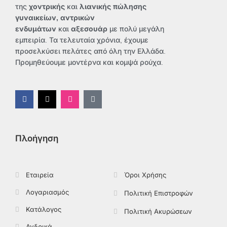
της
χοντρικής
και
λιανικής πώλησης
γυναικείων, αντρικών
ενδυμάτων
και
αξεσουάρ
με πολύ μεγάλη
εμπειρία. Τα τελευταία χρόνια, έχουμε
προσελκύσει πελάτες από όλη την Ελλάδα.
Προμηθεύουμε μοντέρνα και κομψά ρούχα.
F
X
I
T
a
-
n
i
c
t
s
k
e
w
t
t
b
i
a
o
o
t
g
k
Πλοήγηση
o
t
r
k
e
a
-
r
m
f
Εταιρεία
Όροι Χρήσης
Λογαριασμός
Πολιτική Επιστροφών
Κατάλογος
Πολιτική Ακυρώσεων
Ανδρικά