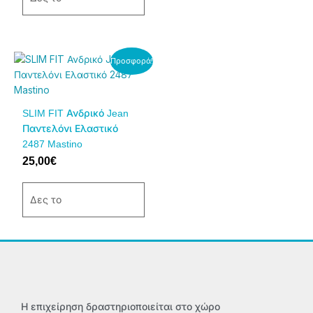
να
να
επιλεγούν
επιλεγούν
στη
στη
σελίδα
σελίδα
Αυτό
Προσφορά!
του
του
το
προϊόντος
προϊόντος
προϊόν
έχει
SLIM FIT Ανδρικό Jean
πολλαπλές
Παντελόνι Ελαστικό
παραλλαγές.
2487 Mastino
Οι
25,00
€
επιλογές
μπορούν
να
Δες το
επιλεγούν
στη
σελίδα
του
προϊόντος
Η επιχείρηση δραστηριοποιείται στο χώρο