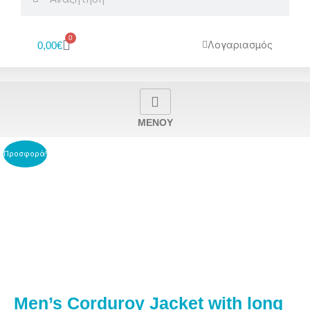
0
Cart
Λογαριασμός
0,00
€
MENOY
Προσφορά!
Men’s Corduroy Jacket with long