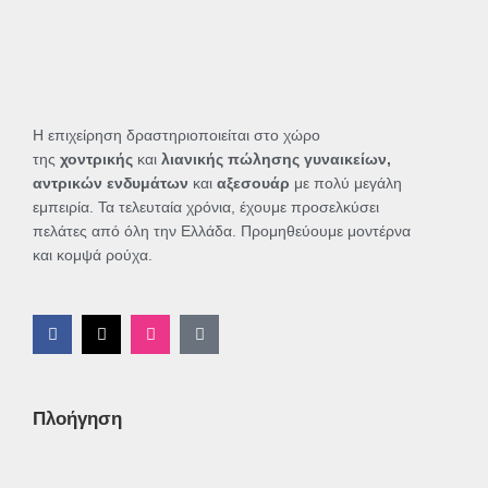
Η επιχείρηση δραστηριοποιείται στο χώρο
της
χοντρικής
και
λιανικής πώλησης γυναικείων,
αντρικών ενδυμάτων
και
αξεσουάρ
με πολύ μεγάλη
εμπειρία. Τα τελευταία χρόνια, έχουμε προσελκύσει
πελάτες από όλη την Ελλάδα. Προμηθεύουμε μοντέρνα
και κομψά ρούχα.
F
X
I
T
a
-
n
i
c
t
s
k
e
w
t
t
b
i
a
o
o
t
g
k
Πλοήγηση
o
t
r
k
e
a
-
r
m
f