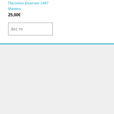
επιλεγούν
Παντελόνι Ελαστικό 2487
στη
Mastino
σελίδα
25,00
€
του
προϊόντος
Δες το