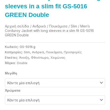
sleeves in a slim fit GS-5016
GREEN Double
Αρχική σελίδα
/
Ανδρικά
/
Πουκάμισα
/
Slim
/ Men’s
Corduroy Jacket with long sleeves in a slim fit GS-5016
GREEN Double
Κωδικός:
GS-5016.g
Κατηγορίες:
Slim
,
Ανδρικά
,
Πουκάμισα
,
Προσφορές
Ετικέτες:
Άνοιξη
,
Φθινόπωρο
,
Χειμώνας
Double
Μάρκα:
Men's
Μεγέθη
Corduroy
Jacket
with
Χρώματα
long
sleeves
in