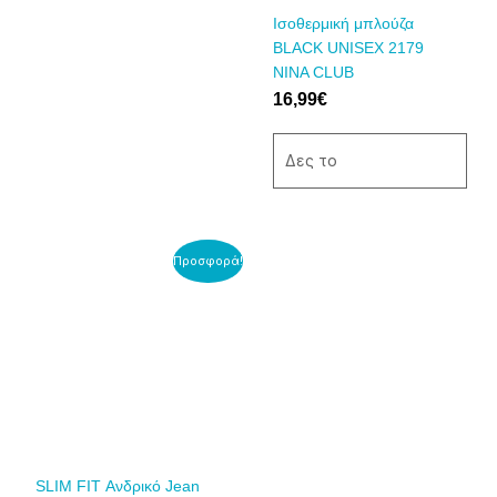
να
να
Ισοθερμική μπλούζα
επιλεγούν
επιλεγούν
BLACK UNISEX 2179
στη
στη
NINA CLUB
σελίδα
σελίδα
16,99
€
του
του
προϊόντος
προϊόντος
Δες το
Αυτό
Προσφορά!
το
προϊόν
έχει
πολλαπλές
παραλλαγές.
Οι
επιλογές
μπορούν
να
SLIM FIT Ανδρικό Jean