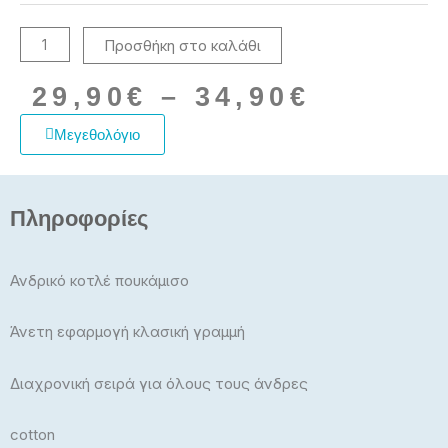
a
slim
Προσθήκη στο καλάθι
fit
GS-
5016
Price
29,90
€
–
34,90
€
GREEN
range:
Double
29,90€
Μεγεθολόγιο
ποσότητα
throug
34,90€
Πληροφορίες
Ανδρικό κοτλέ πουκάμισο
Άνετη εφαρμογή κλασική γραμμή
Διαχρονική σειρά για όλους τους άνδρες
cotton