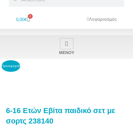
0
Cart
Λογαριασμός
0,00
€
MENOY
Προσφορά!
6-16 Ετών Εβίτα παιδικό σετ με
σορτς 238140