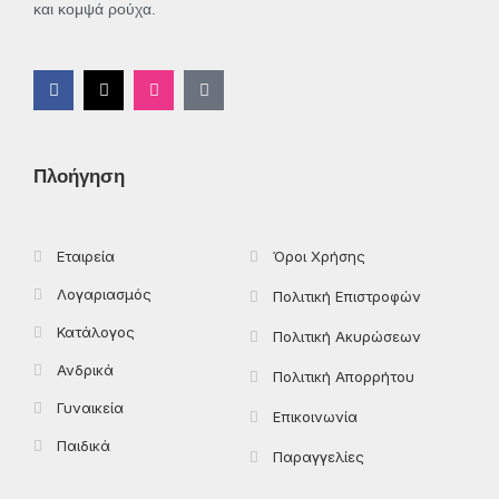
και κομψά ρούχα.
F
X
I
T
a
-
n
i
c
t
s
k
e
w
t
t
b
i
a
o
o
t
g
k
Πλοήγηση
o
t
r
k
e
a
-
r
m
f
Εταιρεία
Όροι Χρήσης
Λογαριασμός
Πολιτική Επιστροφών
Κατάλογος
Πολιτική Ακυρώσεων
Ανδρικά
Πολιτική Απορρήτου
Γυναικεία
Επικοινωνία
Παιδικά
Παραγγελίες