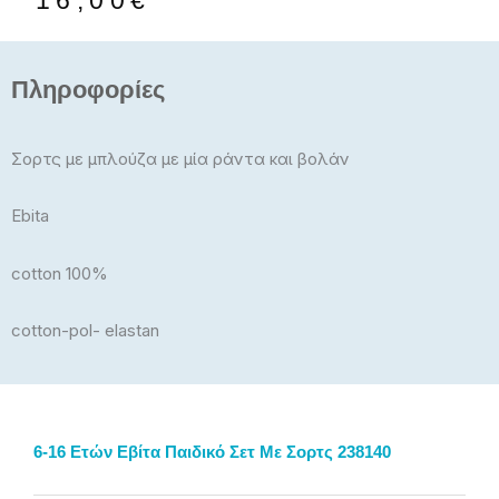
16,00
€
was:
τιμή
23,00€.
είναι:
16,00€.
Πληροφορίες
Σορτς με μπλούζα με μία ράντα και βολάν
Ebita
cotton 100%
cotton-pol- elastan
6-16 Ετών Εβίτα Παιδικό Σετ Με Σορτς 238140