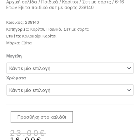
Αρχική σελίδα
/
Παιδικά
/
Κορίτσι
/
Σετ με σόρτς
/ 6-16
Ετών Εβίτα παιδικό σετ με σορτς 238140
Κωδικός:
238140
Κατηγορίες:
Κορίτσι
,
Παιδικά
,
Σετ με σόρτς
Ετικέτα:
Καλοκαίρι Κορίτσι
Eβίτα
Μάρκα:
6-
Μεγέθη
16
Ετών
Εβίτα
Χρώματα
παιδικό
σετ
με
σορτς
238140
Προσθήκη στο καλάθι
ποσότητα
Original
Η
23,00
€
price
τρέχουσα