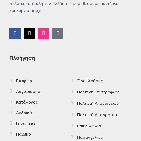
πελάτες από όλη την Ελλάδα. Προμηθεύουμε μοντέρνα
και κομψά ρούχα.
F
X
I
T
a
-
n
i
c
t
s
k
e
w
t
t
b
i
a
o
o
t
g
k
Πλοήγηση
o
t
r
k
e
a
-
r
m
f
Εταιρεία
Όροι Χρήσης
Λογαριασμός
Πολιτική Επιστροφών
Κατάλογος
Πολιτική Ακυρώσεων
Ανδρικά
Πολιτική Απορρήτου
Γυναικεία
Επικοινωνία
Παιδικά
Παραγγελίες