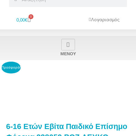
0
Cart
Λογαριασμός
0,00
€
MENOY
Προσφορά!
6-16 Ετών Εβίτα Παιδικό Επίσημο