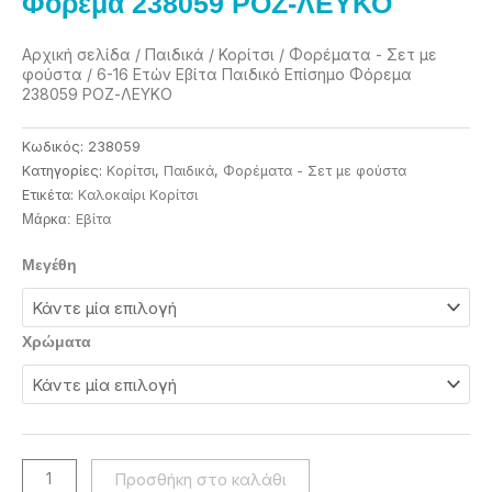
Φόρεμα 238059 ΡΟΖ-ΛΕΥΚΟ
Αρχική σελίδα
/
Παιδικά
/
Κορίτσι
/
Φορέματα - Σετ με
φούστα
/ 6-16 Ετών Εβίτα Παιδικό Επίσημο Φόρεμα
238059 ΡΟΖ-ΛΕΥΚΟ
Κωδικός:
238059
Κατηγορίες:
Κορίτσι
,
Παιδικά
,
Φορέματα - Σετ με φούστα
Ετικέτα:
Καλοκαίρι Κορίτσι
Eβίτα
Μάρκα:
6-
Μεγέθη
16
Ετών
Εβίτα
Χρώματα
Παιδικό
Επίσημο
Φόρεμα
238059
ΡΟΖ-
Προσθήκη στο καλάθι
ΛΕΥΚΟ