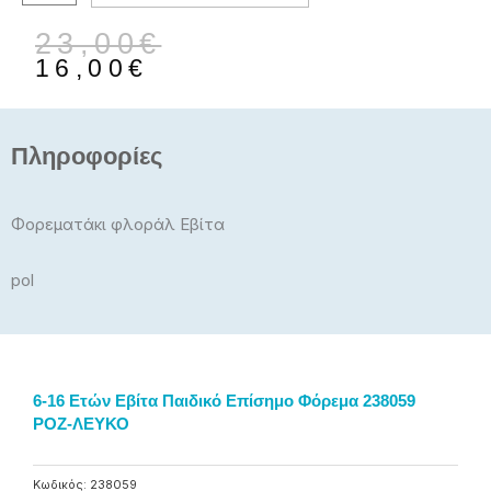
ποσότητα
Original
Η
23,00
€
price
τρέχουσα
16,00
€
was:
τιμή
23,00€.
είναι:
16,00€.
Πληροφορίες
Φορεματάκι φλοράλ Εβίτα
pol
6-16 Ετών Εβίτα Παιδικό Επίσημο Φόρεμα 238059
ΡΟΖ-ΛΕΥΚΟ
Κωδικός:
238059