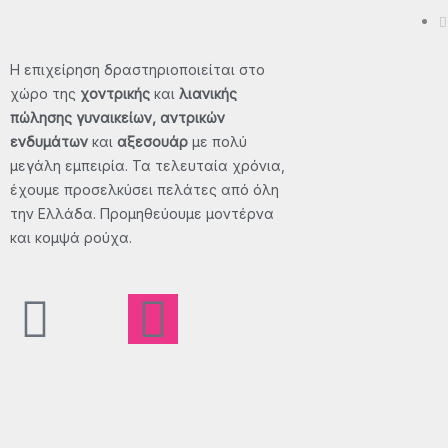
Η επιχείρηση δραστηριοποιείται στο
χώρο της
χοντρικής
και
λιανικής
πώλησης γυναικείων, αντρικών
ενδυμάτων
και
αξεσουάρ
με πολύ
μεγάλη εμπειρία. Τα τελευταία χρόνια,
έχουμε προσελκύσει πελάτες από όλη
την Ελλάδα. Προμηθεύουμε μοντέρνα
και κομψά ρούχα.
F
X
I
T
a
-
n
i
c
t
s
k