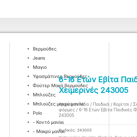
Βερμούδες
Jeans
Μαγιο
Υφασμάτινες Βερμούδες
6-16 Ετών Εβίτα Παι
Φούτερ Μακό βερμούδες
Χειμερινές 243005
Μπλούζες
Μπλούζες μακρύ μανίκι
Αρχική σελίδα
/
Παιδικά
/
Κορίτσι
/
Σ
φόρμες
/ 6-16 Ετών Εβίτα Παιδικές 
Polo
243005
- Κοντό μανίκι
Κωδικός:
243005
- Μακρύ μανίκι