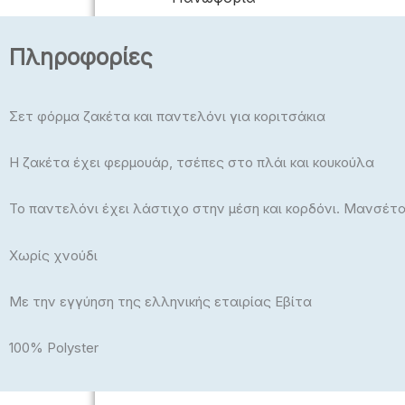
Πλεκτά
Πληροφορίες
Μπλούζες, Crop Top
Μπλούζες Plus Size
Σετ φόρμα ζακέτα και παντελόνι για κοριτσάκια
Εσώρουχα – Πυτζάμαμες –
Κάλτσες – Καλσόν
Η ζακέτα έχει φερμουάρ, τσέπες στο πλάι και κουκούλα
Το παντελόνι έχει λάστιχο στην μέση και κορδόνι. Μανσέ
Χωρίς χνούδι
Με την εγγύηση της ελληνικής εταιρίας Εβίτα
ΠΑΙΔΙΚΆ
100% Polyster
Αγόρι