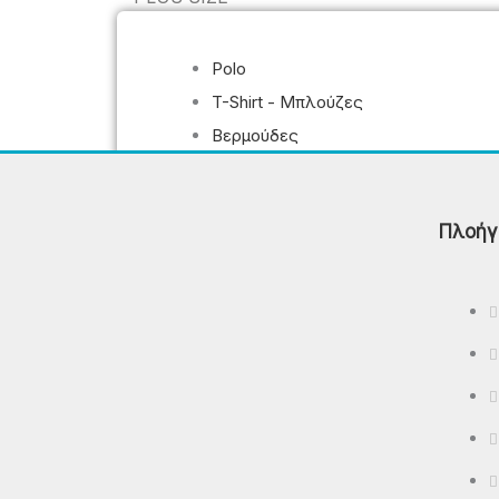
Polo
T-Shirt - Μπλούζες
Βερμούδες
Φούτερ Μπλούζες - Φούτερ
Παντελόνια - Φούτερ Ζακέτες
Μπουφάν – Αμάνικα
Πλοήγ
ΠΡΟΣΦΟΡΈΣ
ΕΠΙΚΟΙΝΩΝΊΑ
X