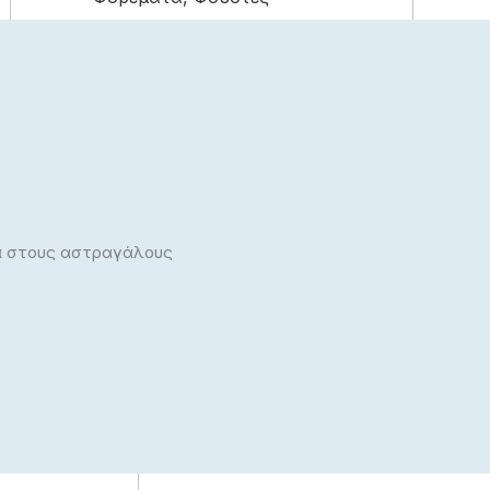
Maxi
Midi
Mini
Κλασικά
Jean Παντελόνια
Βερμούδες Σορτς
τα στους αστραγάλους
Υφασμάτινα Παντελόνια
Κορίτσι