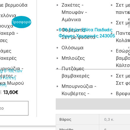
με βερμούδα
Ζακέτες -
Σετ μ
Μπουφάν -
παντε
Κ
ελόνια
Αμάνικα
Original
Η
Κ
Προσφορά!
Σετ μ
ρουχα
price
τρέχουσα
Π
6-16 Ετών Εβίτα Παιδικές
Φορέματα -
was:
τιμή
ακερά -
Παντε
φ
Φόρμες Χειμερινές 243005
Σετ με φούστα
17,00€.
είναι:
σες
Κολά
Ε
13,60€.
Ολόσωμα
κ
λές
ζάμες
Εσώρ
αγές.
ακερές
Μπλούζες
βαμβα
Κάλτσ
ρνούζια -
Πυτζάμες
ς
ag 6-16Ετών
έρτες -
βαμβακερές
Σετ μ
ν
α Λεπτή
ίκα Μωρού
Σετ φ
ινή
Μπουρνούζια -
ύν
€
13,60
€
Κουβέρτες -
Βρεφι
Προίκα Μωρού
φορμά
Επιπλέον πληροφορίες
το
τος
Βάρος
0,3 κ.
Μεγέθη
6