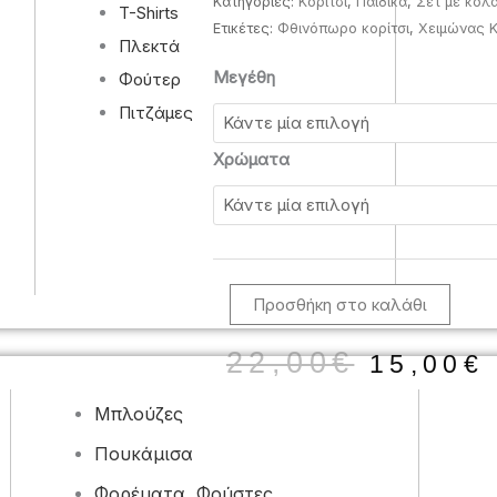
Κατηγορίες:
Κορίτσι
,
Παιδικά
,
Σετ με κολ
T-Shirts
Ετικέτες:
Φθινόπωρο κορίτσι
,
Χειμώνας Κ
Πλεκτά
6-
Μεγέθη
Φούτερ
16
Πιτζάμες
Ετών
Εβίτα
Χρώματα
Παιδικές
Φόρμες
Χειμερινές
243005
ποσότητα
Προσθήκη στο καλάθι
Origin
22,00
€
15,00
€
price
was:
Μπλούζες
22,00€
Πουκάμισα
Φορέματα, Φούστες