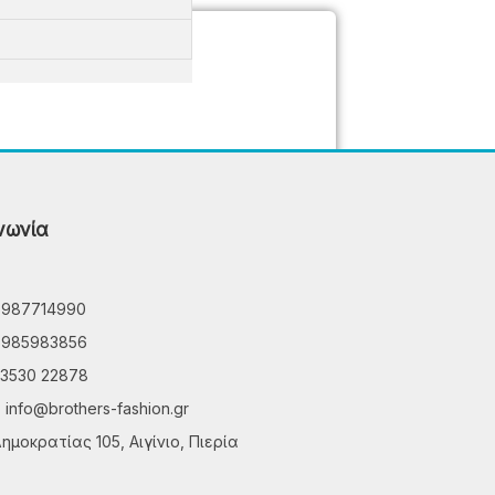
νωνία
6987714990
6985983856
3530 22878
info@brothers-fashion.gr
ημοκρατίας 105, Αιγίνιο, Πιερία