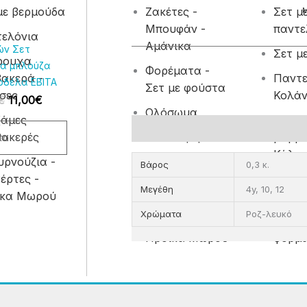
με βερμούδα
Ζακέτες -
Σετ μ
αγές.
Μπουφάν -
παντε
ελόνια
Αμάνικα
ς
ών Σετ
Σετ μ
ρουχα
ν
α μπλούζα
Φορέματα -
ακερά -
Παντε
ρδέλα EBITA
Σετ με φούστα
σες
Κολά
ύν
€
11,00
€
Ολόσωμα
ζάμες
Εσώρ
Επιπλέον πληροφορίες
ακερές
Μπλούζες
βαμβα
το
Κάλτσ
τος
ρνούζια -
Πυτζάμες
Βάρος
0,3 κ.
έρτες -
βαμβακερές
Σετ μ
Μεγέθη
4y, 10, 12
ίκα Μωρού
Σετ φ
Μπουρνούζια -
Χρώματα
Ροζ-λευκό
Κουβέρτες -
Βρεφι
Προίκα Μωρού
φορμά