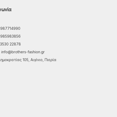
νωνία
6987714990
6985983856
3530 22878
info@brothers-fashion.gr
ημοκρατίας 105, Αιγίνιο, Πιερία