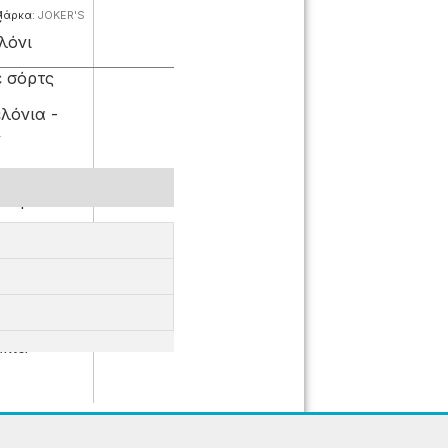
ε
Μάρκα:
JOKER'S
λόνι
ε σόρτς
λόνια -
ν
ουχα
κερά -
ες
ε κολάν -
όρμες
κά
κια