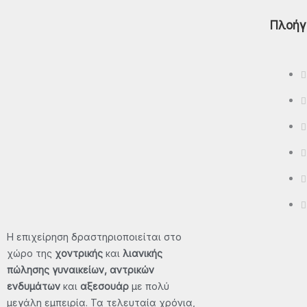
Πλοήγ
Polo
T-Shirt - Μπλούζες
Βερμούδες
Φούτερ Μπλούζες - Φούτερ
Παντελόνια - Φούτερ Ζακέτες
Μπουφάν – Αμάνικα
ΠΡΟΣΦΟΡΈΣ
ΕΠΙΚΟΙΝΩΝΊΑ
Η επιχείρηση δραστηριοποιείται στο
χώρο της
χοντρικής
και
λιανικής
X
πώλησης γυναικείων, αντρικών
ενδυμάτων
και
αξεσουάρ
με πολύ
μεγάλη εμπειρία. Τα τελευταία χρόνια,