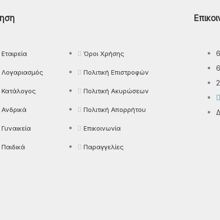
ηση
Επικοι
Παντελόνια
Πιτζάμες
Εταιρεία
Όροι Χρήσης
Πλεκτά
Λογαριασμός
Πολιτική Επιστροφών
Πουκάμισα
2
Ρούχα Εργασίας
Κατάλογος
Πολιτική Ακυρώσεων
Ανδρικά
Πολιτική Απορρήτου
Δ
Γυναικεία
Επικοινωνία
Παιδικά
Παραγγελίες