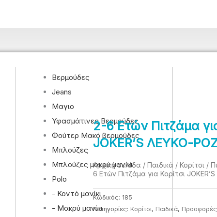
Βερμούδες
Jeans
Μαγιο
Υφασμάτινες Βερμούδες
2-6 Ετών Πιτζάμα γι
Φούτερ Μακό βερμούδες
JOKER’S ΛΕΥΚΟ-ΡΟΖ
Μπλούζες
Μπλούζες μακρύ μανίκι
Αρχική σελίδα
/
Παιδικά
/
Κορίτσι
/
Π
6 Ετών Πιτζάμα για Κορίτσι JOKER’
Polo
- Κοντό μανίκι
Κωδικός:
185
- Μακρύ μανίκι
Κατηγορίες:
Κορίτσι
,
Παιδικά
,
Προσφορές