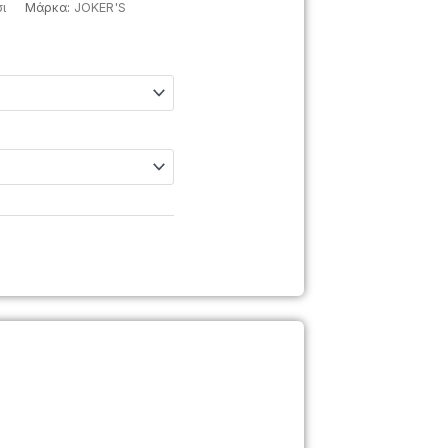
ι
Μάρκα:
JOKER'S
al
ρέχουσα
ιμή
.
ίναι:
,00€.