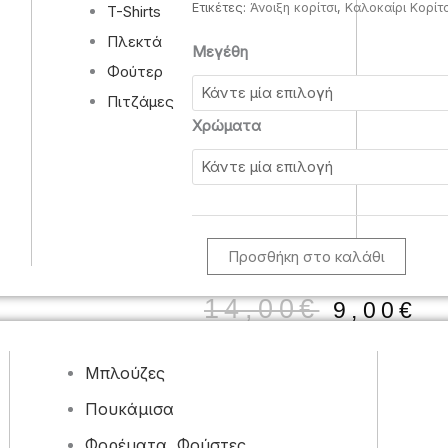
Ετικέτες:
Άνοιξη κορίτσι
,
Καλοκαίρι Κορίτσ
T-Shirts
Πλεκτά
2-
Μεγέθη
Φούτερ
6
Ετών
Πιτζάμες
Πιτζάμα
Χρώματα
για
Κορίτσι
JOKER'S
ΛΕΥΚΟ-
ΡΟΖ
Προσθήκη στο καλάθι
185
ποσότητα
Origin
Η
14,00
€
9,00
€
price
τ
was:
τ
Μπλούζες
14,00€
ε
9
Πουκάμισα
Φορέματα, Φούστες