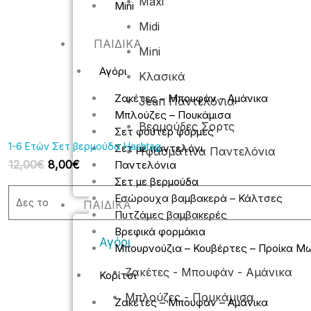
Maxi
Mini
Midi
ΠΑΙΔΙΚΆ
Mini
Αγόρι
Κλασικά
Ζακέτες – Μπουφάν – Αμάνικα
Jean Παντελόνια
Μπλούζες – Πουκάμισα
Βερμούδες Σορτς
Σετ φούτερ φόρμες
1-6 Ετών Σετ βερμούδα Hashtag
Σετ με παντελόνι
Υφασμάτινα Παντελόνια
12,00
€
8,00
€
Παντελόνια
Σετ με βερμούδα
Εσώρουχα βαμβακερά – Κάλτσες
Δες το
ΠΑΙΔΙΚΆ
Πυτζάμες βαμβακερές
Βρεφικά φορμάκια
Αγόρι
Μπουρνούζια – Κουβέρτες – Προίκα Μ
Ζακέτες - Μπουφάν - Αμάνικα
Κορίτσι
Original
Η
Μπλούζες - Πουκάμισα
Ζακέτες – Μπουφάν – Αμάνικα
price
τρέχουσα