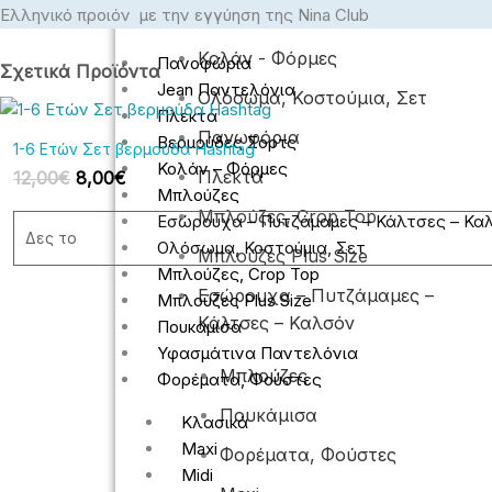
Ελληνικό προιόν με την εγγύηση της Nina Club
ΓΥΝΑΙΚΕΊΑ
Κολάν - Φόρμες
Πανοφώρια
Σχετικά Προϊόντα
Jean Παντελόνια
Ολόσωμα, Κοστούμια, Σετ
Original
Η
Πλεκτά
price
τρέχουσα
Πανωφόρια
Βερμούδες Σορτς
1-6 Ετών Σετ βερμούδα Hashtag
was:
τιμή
Κολάν – Φόρμες
12,00€.
είναι:
Πλεκτά
12,00
€
8,00
€
8,00€.
Μπλούζες
Μπλούζες, Crop Top
Εσώρουχα – Πυτζάμαμες – Κάλτσες – Κα
Δες το
Ολόσωμα, Κοστούμια, Σετ
Μπλούζες Plus Size
Μπλούζες, Crop Top
Εσώρουχα – Πυτζάμαμες –
Μπλούζες Plus Size
Κάλτσες – Καλσόν
Πουκάμισα
Υφασμάτινα Παντελόνια
Μπλούζες
Original
Η
Φορέματα, Φούστες
price
τρέχουσα
Πουκάμισα
was:
τιμή
Κλασικά
12,00€.
είναι:
Maxi
Φορέματα, Φούστες
8,00€.
Midi