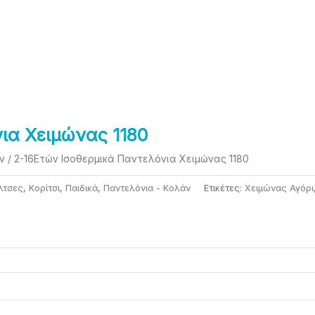
ια Χειμώνας 1180
ν
/ 2-16Eτών Ισοθερμικά Παντελόνια Χειμώνας 1180
λτσες
,
Κορίτσι
,
Παιδικά
,
Παντελόνια - Κολάν
Ετικέτες:
Χειμώνας Αγόρι