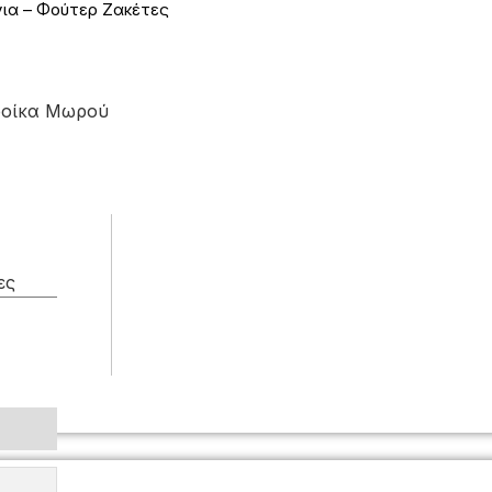
ια – Φούτερ Ζακέτες
ροίκα Μωρού
ες