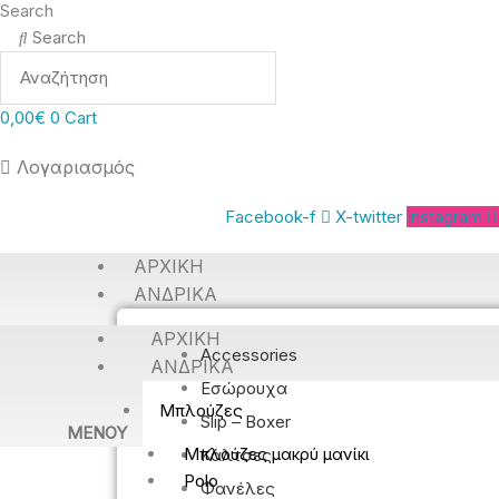
Search
Search
0,00
€
0
Cart
Λογαριασμός
Facebook-f
X-twitter
Instagram
ΑΡΧΙΚΉ
ΑΝΔΡΙΚΆ
ΑΡΧΙΚΉ
Accessories
ΑΝΔΡΙΚΆ
Εσώρουχα
Μπλούζες
Slip – Boxer
MENOY
Μπλούζες μακρύ μανίκι
Κάλτσες
Polo
Φανέλες