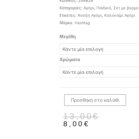
Κωδικός:
254829
Κατηγορίες:
Αγόρι
,
Παιδικά
,
Σετ με βερμ
Ετικέτες:
Άνοιξη Αγόρι
,
Καλοκαίρι Αγόρι
Ηashtag
Μάρκα:
1-
Μεγέθη
6
Ετών
Hashtag
Χρώματα
σετ
με
βερμούδα
ποσότητα
Προσθήκη στο καλάθι
Original
Η
13,00
€
price
τρέχουσα
8,00
€
was:
τιμή
13,00€.
είναι: