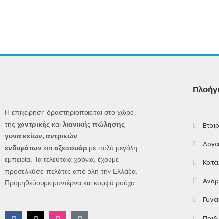
Πλοήγ
Η επιχείρηση δραστηριοποιείται στο χώρο
της
χοντρικής
και
λιανικής πώλησης
Εταιρ
γυναικείων, αντρικών
Λογα
ενδυμάτων
και
αξεσουάρ
με πολύ μεγάλη
εμπειρία. Τα τελευταία χρόνια, έχουμε
Κατά
προσελκύσει πελάτες από όλη την Ελλάδα.
Ανδρ
Προμηθεύουμε μοντέρνα και κομψά ρούχα.
Γυνα
F
X
I
T
Παιδ