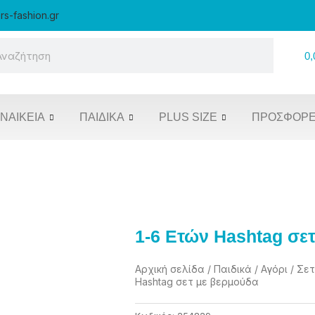
rs-fashion.gr
rch
0,
ΝΑΙΚΕΊΑ
ΠΑΙΔΙΚΆ
PLUS SIZE
ΠΡΟΣΦΟΡ
1-6 Ετών Hashtag σε
Αρχική σελίδα
/
Παιδικά
/
Αγόρι
/
Σετ
Hashtag σετ με βερμούδα