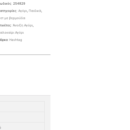
ωδικός:
254829
ατηγορίες:
Αγόρι
,
Παιδικά
,
ετ με βερμούδα
τικέτες:
Άνοιξη Αγόρι
,
αλοκαίρι Αγόρι
άρκα:
Ηashtag
ό