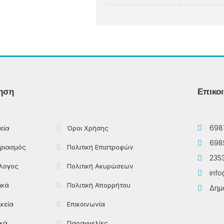
ηση
Επικο
698
εία
Όροι Χρήσης
698
ριασμός
Πολιτική Επιστροφών
235
λογος
Πολιτική Ακυρώσεων
info
ικά
Πολιτική Απορρήτου
Δημο
ικεία
Επικοινωνία
ικά
Παραγγελίες