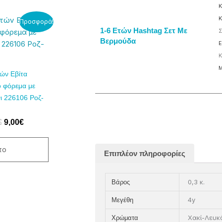
Κ
Original
Η
Κ
Προσφορά!
price
τρέχουσα
1-6 Ετών Hashtag Σετ Με
Σ
was:
τιμή
Βερμούδα
Ε
14,00€.
είναι:
Κ
9,00€.
λές
Μ
ών Εβίτα
αγές.
ό φόρεμα με
ι 226106 Ροζ-
ς
ν
€
9,00
€
ύν
το
Επιπλέον πληροφορίες
0,3 κ.
Βάρος
τος
4y
Μεγέθη
Χακί-Λευκ
Χρώματα