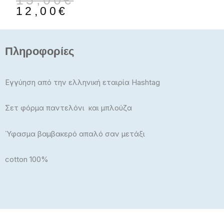
15,00
€
price
τρέχουσα
12,00
€
was:
τιμή
15,00€.
είναι:
12,00€.
Πληροφορίες
Εγγύηση από την ελληνική εταιρία Hashtag
Σετ φόρμα παντελόνι και μπλούζα
Ύφασμα βαμβακερό απαλό σαν μετάξι
cotton 100%