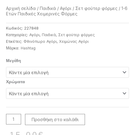
Αρχική σελίδα
/
Παιδικά
/
Αγόρι
/
Σετ φούτερ φόρμες
/ 1-6
Ετών Παιδικές Χειμερινές Φόρμες
Κωδικός:
227848
Κατηγορίες:
Αγόρι
,
Παιδικά
,
Σετ φούτερ φόρμες
Ετικέτες:
Φθινόπωρο Αγόρι
,
Χειμώνας Αγόρι
Ηashtag
Μάρκα:
1-
Μεγέθη
6
Ετών
Παιδικές
Χρώματα
Χειμερινές
Φόρμες
ποσότητα
Προσθήκη στο καλάθι
Original
Η