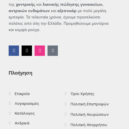
της
χοντρικής
και
λιανικής πώλησης γυναικείων,
αντρικών ενδυμάτων
και
αξεσουάρ
με πολύ μεγάλη
εμπειρία. Τα τελευταία χρόνια, έχουμε προσελκύσει
πελάτες από όλη την Ελλάδα. Προμηθεύουμε μοντέρνα
και κομψά ρούχα.
F
X
I
T
a
-
n
i
c
t
s
k
e
w
t
t
b
i
a
o
o
t
g
k
Πλοήγηση
o
t
r
k
e
a
-
r
m
f
Εταιρεία
Όροι Χρήσης
Λογαριασμός
Πολιτική Επιστροφών
Κατάλογος
Πολιτική Ακυρώσεων
Ανδρικά
Πολιτική Απορρήτου