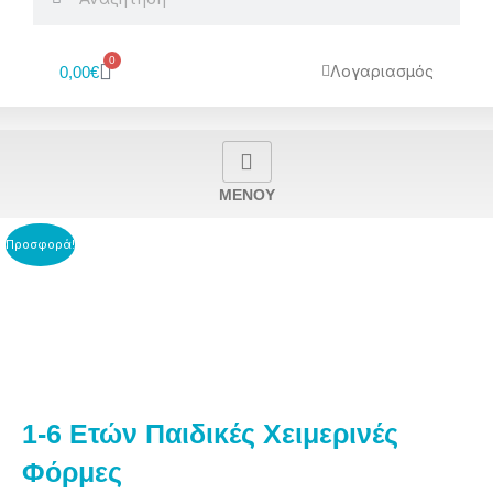
0
Cart
Λογαριασμός
0,00
€
MENOY
Προσφορά!
1-6 Ετών Παιδικές Χειμερινές
Φόρμες