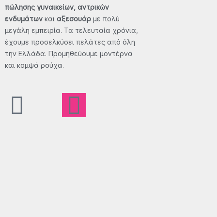
πώλησης γυναικείων, αντρικών
ενδυμάτων
και
αξεσουάρ
με πολύ
μεγάλη εμπειρία. Τα τελευταία χρόνια,
έχουμε προσελκύσει πελάτες από όλη
την Ελλάδα. Προμηθεύουμε μοντέρνα
και κομψά ρούχα.
F
X
I
T
a
-
n
i
c
t
s
k
e
w
t
t
b
i
a
o