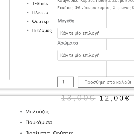
Κατηγορίες:
Κορίτσι
,
Παιδικά
,
Σετ με κολ
T-Shirts
Ετικέτες:
Φθινόπωρο κορίτσι
,
Χειμώνας Κ
Πλεκτά
1-
Μεγέθη
Φούτερ
6Eτών
Πιτζάμες
Εβίτα
Σετ
Χρώματα
κολάν
Λεπτό
ύφασμα
Χειμώνας
243287
Προσθήκη στο καλάθι
ποσότητα
Origin
13,00
€
12,00
€
price
was:
Μπλούζες
13,00€
Πουκάμισα
Φορέματα, Φούστες