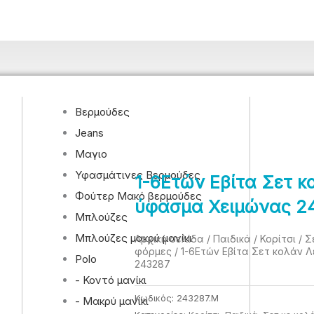
Βερμούδες
Jeans
Μαγιο
Υφασμάτινες Βερμούδες
1-6Eτών Εβίτα Σετ κ
Φούτερ Μακό βερμούδες
ύφασμα Χειμώνας 2
Μπλούζες
Μπλούζες μακρύ μανίκι
Αρχική σελίδα
/
Παιδικά
/
Κορίτσι
/
Σ
φόρμες
/ 1-6Eτών Εβίτα Σετ κολάν 
Polo
243287
- Κοντό μανίκι
Κωδικός:
243287.M
- Μακρύ μανίκι