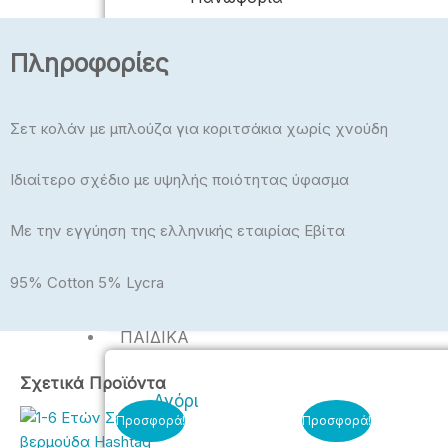
Πλεκτά
Πληροφορίες
Μπλούζες, Crop Top
Μπλούζες Plus Size
Σετ κολάν με μπλούζα για κοριτσάκια χωρίς χνούδη
Εσώρουχα – Πυτζάμαμες –
Κάλτσες – Καλσόν
Ιδιαίτερο σχέδιο με υψηλής ποιότητας ύφασμα
Με την εγγύηση της ελληνικής εταιρίας Εβίτα
95% Cotton 5% Lycra
ΠΑΙΔΙΚΆ
Σχετικά Προϊόντα
Αγόρι
Original
Η
Original
Η
Αυτό
Αυτό
Αυτό
Προσφορά!
Προσφορά!
price
τρέχουσα
price
τρέχουσα
το
το
το