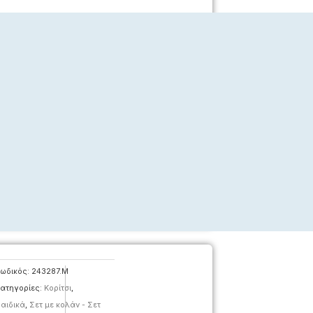
ωδικός:
243287.M
ατηγορίες:
Κορίτσι
,
αιδικά
,
Σετ με κολάν - Σετ