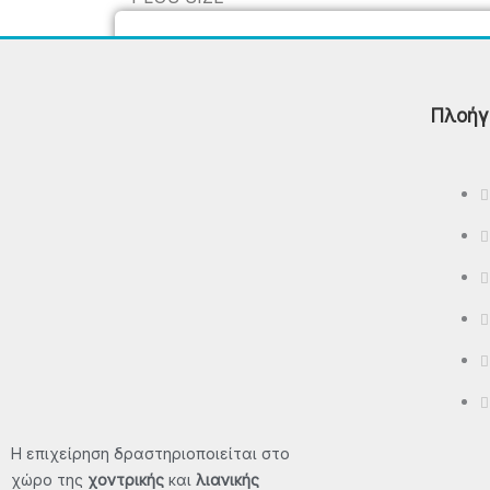
Polo
T-Shirt - Μπλούζες
Πλοήγ
Βερμούδες
Φούτερ Μπλούζες - Φούτερ
Παντελόνια - Φούτερ Ζακέτες
Μπουφάν – Αμάνικα
ΠΡΟΣΦΟΡΈΣ
ΕΠΙΚΟΙΝΩΝΊΑ
X
Η επιχείρηση δραστηριοποιείται στο
χώρο της
χοντρικής
και
λιανικής