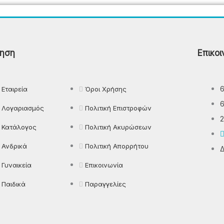
Παντελόνια
Πιτζάμες
ηση
Επικοι
Πλεκτά
Πουκάμισα
Εταιρεία
Όροι Χρήσης
Ρούχα Εργασίας
Λογαριασμός
Πολιτική Επιστροφών
2
Κατάλογος
Πολιτική Ακυρώσεων
Ανδρικά
Πολιτική Απορρήτου
Δ
Γυναικεία
Επικοινωνία
Παιδικά
Παραγγελίες