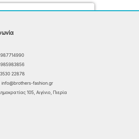
νωνία
6987714990
6985983856
3530 22878
info@brothers-fashion.gr
ημοκρατίας 105, Αιγίνιο, Πιερία