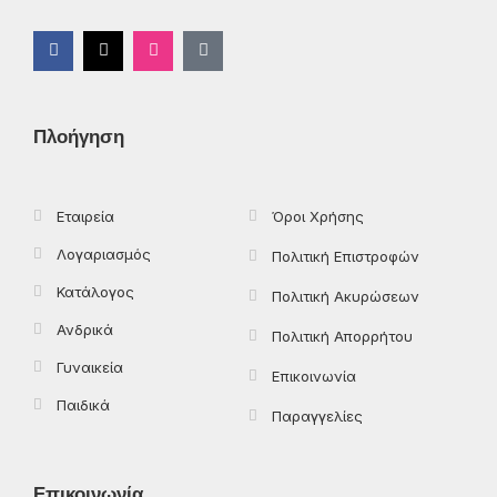
F
X
I
T
a
-
n
i
c
t
s
k
e
w
t
t
b
i
a
o
o
t
g
k
Πλοήγηση
o
t
r
k
e
a
-
r
m
f
Εταιρεία
Όροι Χρήσης
Λογαριασμός
Πολιτική Επιστροφών
Κατάλογος
Πολιτική Ακυρώσεων
Ανδρικά
Πολιτική Απορρήτου
Γυναικεία
Επικοινωνία
Παιδικά
Παραγγελίες
Επικοινωνία