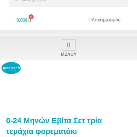
0
Cart
Λογαριασμός
0,00
€
MENOY
Προσφορά!
0-24 Μηνών Εβίτα Σετ τρία
τεμάχια φορεματάκι