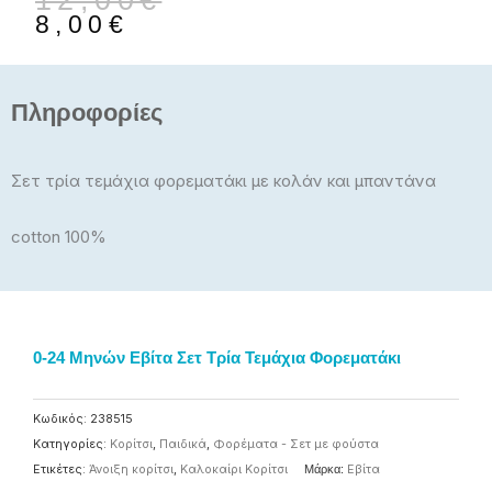
12,00
€
price
τρέχουσα
8,00
€
was:
τιμή
12,00€.
είναι:
8,00€.
Πληροφορίες
Σετ τρία τεμάχια φορεματάκι με κολάν και μπαντάνα
cotton 100%
0-24 Μηνών Εβίτα Σετ Τρία Τεμάχια Φορεματάκι
Κωδικός:
238515
Κατηγορίες:
Κορίτσι
,
Παιδικά
,
Φορέματα - Σετ με φούστα
Ετικέτες:
Άνοιξη κορίτσι
,
Καλοκαίρι Κορίτσι
Μάρκα:
Eβίτα