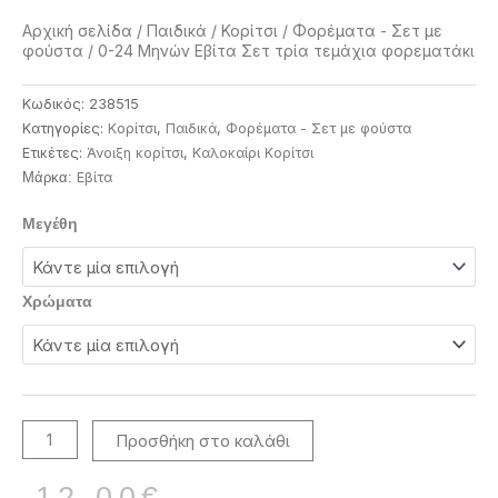
Αρχική σελίδα
/
Παιδικά
/
Κορίτσι
/
Φορέματα - Σετ με
φούστα
/ 0-24 Μηνών Εβίτα Σετ τρία τεμάχια φορεματάκι
Κωδικός:
238515
Κατηγορίες:
Κορίτσι
,
Παιδικά
,
Φορέματα - Σετ με φούστα
Ετικέτες:
Άνοιξη κορίτσι
,
Καλοκαίρι Κορίτσι
Eβίτα
Μάρκα:
0-
Μεγέθη
24
Μηνών
Εβίτα
Χρώματα
Σετ
τρία
τεμάχια
φορεματάκι
ποσότητα
Προσθήκη στο καλάθι
Original
Η