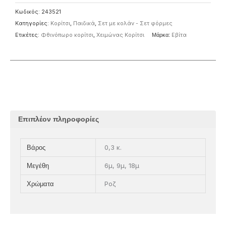
Κωδικός:
243521
Κατηγορίες:
Κορίτσι
,
Παιδικά
,
Σετ με κολάν - Σετ φόρμες
Ετικέτες:
Φθινόπωρο κορίτσι
,
Χειμώνας Κορίτσι
Μάρκα:
Eβίτα
Επιπλέον πληροφορίες
0,3 κ.
Βάρος
6μ, 9μ, 18μ
Μεγέθη
Ροζ
Χρώματα