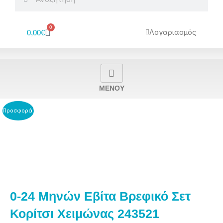
0
Cart
Λογαριασμός
0,00
€
MENOY
Προσφορά!
0-24 Μηνών Εβίτα Βρεφικό Σετ
Κορίτσι Χειμώνας 243521