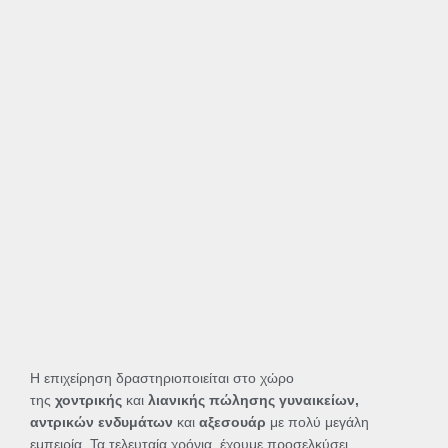
Η επιχείρηση δραστηριοποιείται στο χώρο
της
χοντρικής
και
λιανικής πώλησης γυναικείων,
αντρικών ενδυμάτων
και
αξεσουάρ
με πολύ μεγάλη
εμπειρία. Τα τελευταία χρόνια, έχουμε προσελκύσει