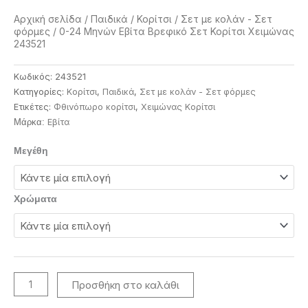
Αρχική σελίδα
/
Παιδικά
/
Κορίτσι
/
Σετ με κολάν - Σετ
φόρμες
/ 0-24 Μηνών Εβίτα Βρεφικό Σετ Κορίτσι Χειμώνας
243521
Κωδικός:
243521
Κατηγορίες:
Κορίτσι
,
Παιδικά
,
Σετ με κολάν - Σετ φόρμες
Ετικέτες:
Φθινόπωρο κορίτσι
,
Χειμώνας Κορίτσι
Eβίτα
Μάρκα:
0-
Μεγέθη
24
Μηνών
Εβίτα
Χρώματα
Βρεφικό
Σετ
Κορίτσι
Χειμώνας
243521
Προσθήκη στο καλάθι
ποσότητα