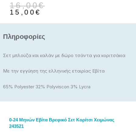
Original
Η
16,00
€
price
τρέχουσα
15,00
€
was:
τιμή
16,00€.
είναι:
15,00€.
Πληροφορίες
Σετ μπλούζα και καλάν με δώρο τσάντα για κοριτσάκια
Με την εγγύηση της ελληνικής εταιρίας Εβίτα
65% Polyester 32% Polyviscon 3% Lycra
0-24 Μηνών Εβίτα Βρεφικό Σετ Κορίτσι Χειμώνας
243521