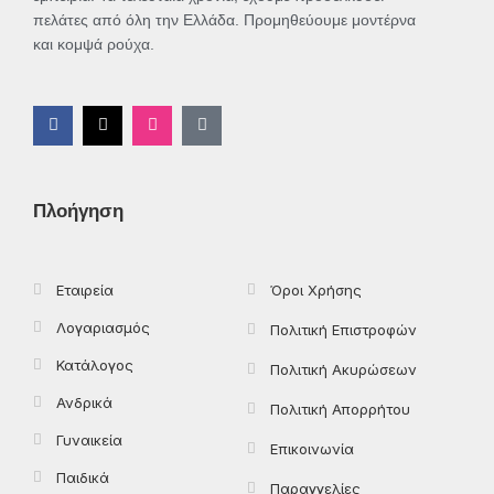
πελάτες από όλη την Ελλάδα. Προμηθεύουμε μοντέρνα
και κομψά ρούχα.
F
X
I
T
a
-
n
i
c
t
s
k
e
w
t
t
b
i
a
o
o
t
g
k
Πλοήγηση
o
t
r
k
e
a
-
r
m
f
Εταιρεία
Όροι Χρήσης
Λογαριασμός
Πολιτική Επιστροφών
Κατάλογος
Πολιτική Ακυρώσεων
Ανδρικά
Πολιτική Απορρήτου
Γυναικεία
Επικοινωνία
Παιδικά
Παραγγελίες