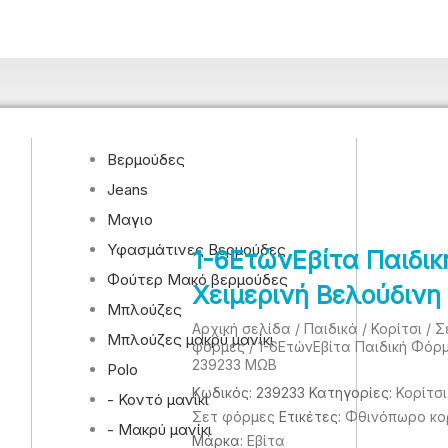
Βερμούδες
Jeans
Μαγιο
Υφασμάτινες Βερμούδες
1-6EτώνΕβίτα Παιδι
Φούτερ Μακό βερμούδες
Χειμερινή Βελούδιν
Μπλούζες
Αρχική σελίδα
/
Παιδικά
/
Κορίτσι
/
Σ
Μπλούζες μακρύ μανίκι
φόρμες
/ 1-6EτώνΕβίτα Παιδική Φόρ
239233 ΜΩΒ
Polo
Κωδικός:
239233
Κατηγορίες:
Κορίτσι
- Κοντό μανίκι
Σετ φόρμες
Ετικέτες:
Φθινόπωρο κο
- Μακρύ μανίκι
Μάρκα:
Eβίτα