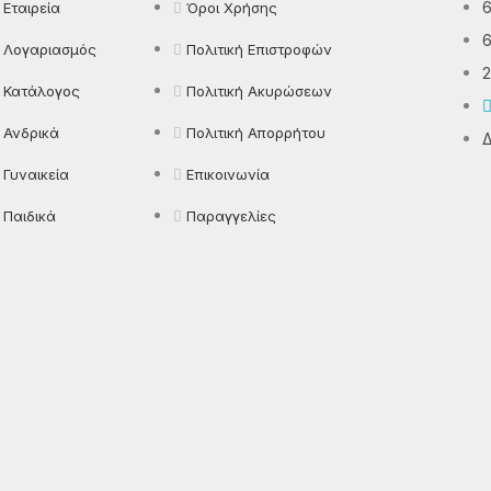
Εταιρεία
Όροι Χρήσης
Λογαριασμός
Πολιτική Επιστροφών
Παντελόνια
2
Πιτζάμες
Κατάλογος
Πολιτική Ακυρώσεων
Πλεκτά
Ανδρικά
Πολιτική Απορρήτου
Δ
Πουκάμισα
Γυναικεία
Επικοινωνία
Ρούχα Εργασίας
Παιδικά
Παραγγελίες