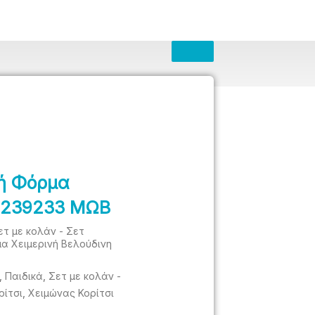
κή Φόρμα
η 239233 ΜΩΒ
ετ με κολάν - Σετ
μα Χειμερινή Βελούδινη
,
Παιδικά
,
Σετ με κολάν -
ρίτσι
,
Χειμώνας Κορίτσι