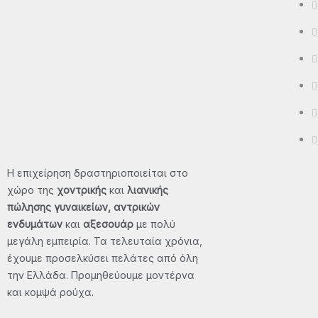
Polo
T-Shirt - Μπλούζες
Βερμούδες
Φούτερ Μπλούζες - Φούτερ
Παντελόνια - Φούτερ Ζακέτες
Μπουφάν – Αμάνικα
Η επιχείρηση δραστηριοποιείται στο
χώρο της
χοντρικής
και
λιανικής
ΠΡΟΣΦΟΡΈΣ
πώλησης γυναικείων, αντρικών
ΕΠΙΚΟΙΝΩΝΊΑ
ενδυμάτων
και
αξεσουάρ
με πολύ
μεγάλη εμπειρία. Τα τελευταία χρόνια,
X
έχουμε προσελκύσει πελάτες από όλη
την Ελλάδα. Προμηθεύουμε μοντέρνα
και κομψά ρούχα.