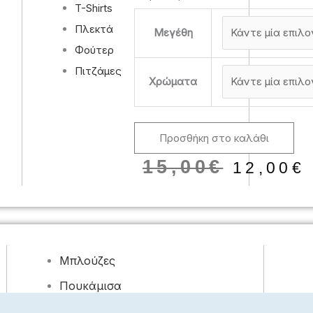
T-Shirts
1-
Πλεκτά
6EτώνΕβίτα
Μεγέθη
Παιδική
Φούτερ
Φόρμα
Πιτζάμες
Χρώματα
Χειμερινή
Βελούδινη
239233
ΜΩΒ
Προσθήκη στο καλάθι
ποσότητα
Origin
15,00
€
12,00
€
price
was:
15,00€
Μπλούζες
Πουκάμισα
Φορέματα, Φούστες