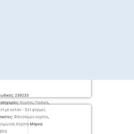
ωδικός:
239233
ατηγορίες:
Κορίτσι
,
Παιδικά
,
ετ με κολάν - Σετ φόρμες
τικέτες:
Φθινόπωρο κορίτσι
,
ειμώνας Κορίτσι
Μάρκα:
βίτα