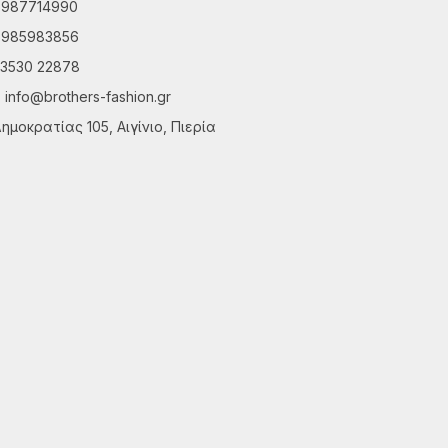
6987714990
6985983856
3530 22878
info@brothers-fashion.gr
ημοκρατίας 105, Αιγίνιο, Πιερία