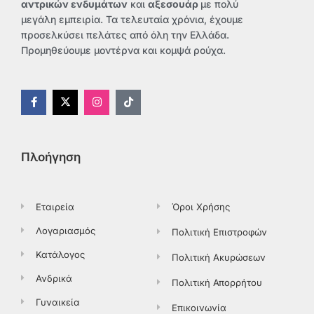
αντρικών ενδυμάτων
και
αξεσουάρ
με πολύ
μεγάλη εμπειρία. Τα τελευταία χρόνια, έχουμε
προσελκύσει πελάτες από όλη την Ελλάδα.
Προμηθεύουμε μοντέρνα και κομψά ρούχα.
F
X
I
T
a
-
n
i
c
t
s
k
e
w
t
t
b
i
a
o
o
t
g
k
Πλοήγηση
o
t
r
k
e
a
-
r
m
f
Εταιρεία
Όροι Χρήσης
Λογαριασμός
Πολιτική Επιστροφών
Κατάλογος
Πολιτική Ακυρώσεων
Ανδρικά
Πολιτική Απορρήτου
Γυναικεία
Επικοινωνία