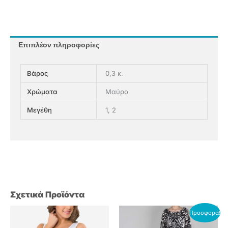
Επιπλέον πληροφορίες
Βάρος
0,3 κ.
Χρώματα
Μαύρο
Μεγέθη
1, 2
Σχετικά Προϊόντα
Original
Η
Αυτό
Αυτό
Προσφορά!
price
τρέχουσα
το
το