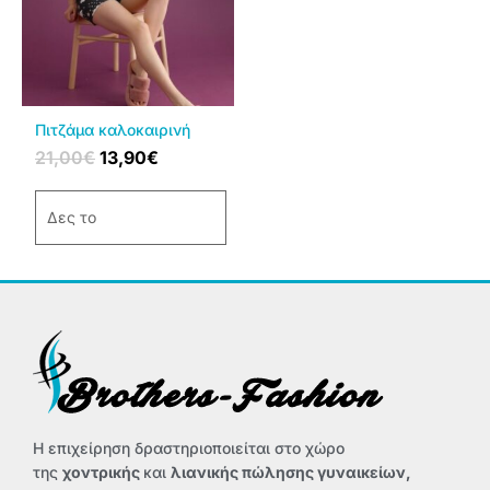
πολλαπλές
παραλλαγές.
Οι
επιλογές
μπορούν
να
Πιτζάμα καλοκαιρινή
επιλεγούν
21,00
€
13,90
€
στη
σελίδα
Δες το
του
προϊόντος
Η επιχείρηση δραστηριοποιείται στο χώρο
της
χοντρικής
και
λιανικής πώλησης γυναικείων,