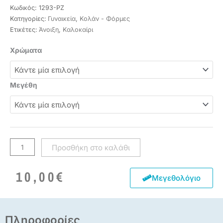
Κωδικός:
1293-PZ
Κατηγορίες:
Γυναικεία
,
Κολάν - Φόρμες
Ετικέτες:
Άνοιξη
,
Καλοκαίρι
Ζιπ
Χρώματα
plus
size
ποσότητα
Μεγέθη
Προσθήκη στο καλάθι
10,00
€
Μεγεθολόγιο
Πληροφορίες