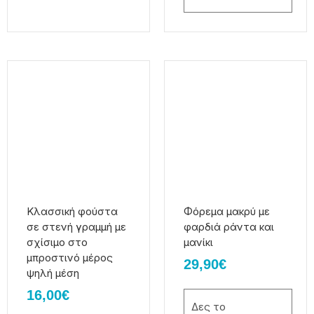
Αυτό
Αυτό
το
το
προϊόν
προϊόν
έχει
έχει
πολλαπλές
πολλαπλές
παραλλαγές.
παραλλαγές.
Οι
Οι
επιλογές
επιλογές
μπορούν
μπορούν
να
να
Κλασσική φούστα
Φόρεμα μακρύ με
επιλεγούν
επιλεγούν
σε στενή γραμμή με
φαρδιά ράντα και
στη
στη
σχίσιμο στο
μανίκι
σελίδα
σελίδα
μπροστινό μέρος
29,90
€
του
του
ψηλή μέση
προϊόντος
προϊόντος
16,00
€
Δες το