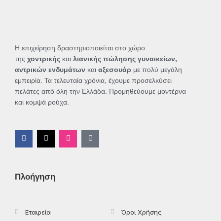
Η επιχείρηση δραστηριοποιείται στο χώρο
της
χοντρικής
και
λιανικής πώλησης γυναικείων,
αντρικών ενδυμάτων
και
αξεσουάρ
με πολύ μεγάλη
εμπειρία. Τα τελευταία χρόνια, έχουμε προσελκύσει
πελάτες από όλη την Ελλάδα. Προμηθεύουμε μοντέρνα
και κομψά ρούχα.
F
X
I
T
a
-
n
i
c
t
s
k
e
w
t
t
b
i
a
o
o
t
g
k
Πλοήγηση
o
t
r
k
e
a
-
r
m
f
Εταιρεία
Όροι Χρήσης