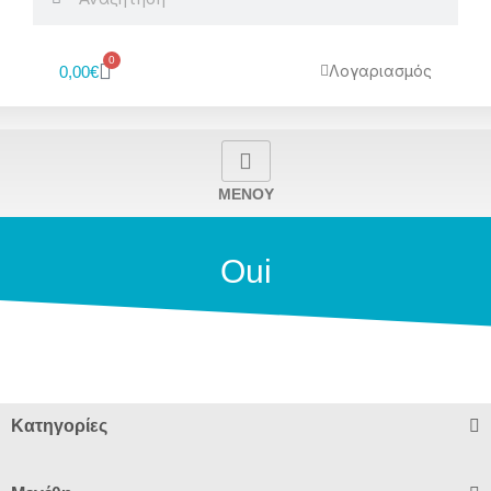
0
Cart
Λογαριασμός
0,00
€
MENOY
Oui
Κατηγορίες